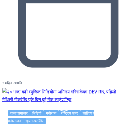
१ महिना अगाडि
ताजा समाचार
भिडियो
मनोरञ्न
राष्ट्रिय खबर
साहित्य र
मनोरञ्जन
सूचना-प्रविधि