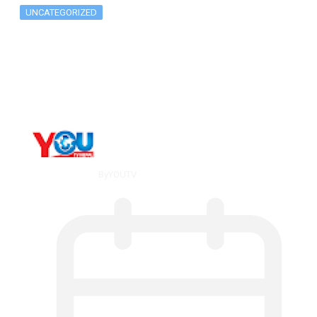
UNCATEGORIZED
Long-term alcohol consumption alters
dorsal striatal…
By
YOUTV