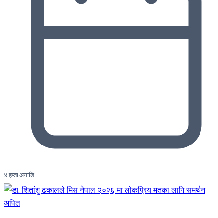
४ हप्ता अगाडि