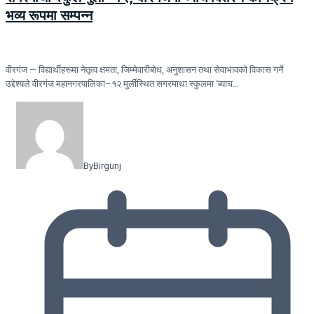
भव्य रूपमा सम्पन्न
वीरगंज — विद्यार्थीहरूमा नेतृत्व क्षमता, जिम्मेवारीबोध, अनुशासन तथा सेवाभावको विकास गर्ने
उद्देश्यले वीरगंज महानगरपालिका–१२ मुर्लीस्थित सगरमाथा स्कुलमा ‘ब्याच…
By
Birgunj