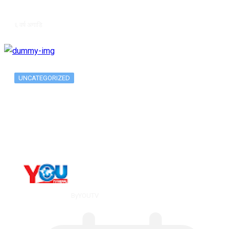
६ वर्ष अगाडि
UNCATEGORIZED
The 10 Best Substance Abuse
Counseling…
By
YOUTV