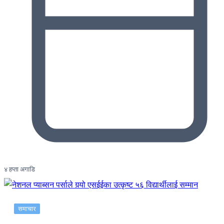
४ हप्ता अगाडि
समाचार