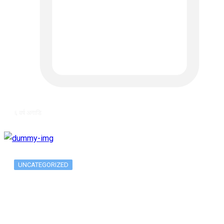
६ वर्ष अगाडि
UNCATEGORIZED
Metatrader 5 метатрейдер, мета трейд,
мт,…