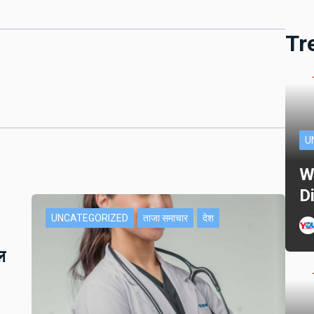
Tr
U
W
D
UNCATEGORIZED
ताजा समाचार
देश
ल