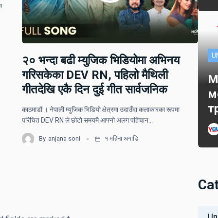
ल
U
२० भन्दा बढी म्युजिक भिडियोमा अभिनय
गरिसकेका DEV RN, पहिलो मैथिली
M
गीतदेखि एकै दिन दुई गीत सार्वजनिक
м
т
काठमाडौं । नेपाली म्युजिक भिडियो क्षेत्रमा उदाउँदा कलाकारका रूपमा
परिचित DEV RN ले छोटो समयमै आफ्नो अलग पहिचान…
By
anjana soni
१ महिना अगाडि
Ca
Un