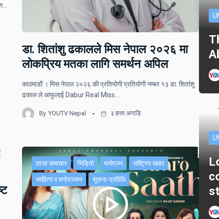
ोपण…
U
T
डा. शितांशु ढकालले मिस नेपाल २०२६ मा
A
लोकप्रिय मतका लागि समर्थन अपिल
काठमाडौं । मिस नेपाल २०२६ की प्रतियोगी प्रतियोगी नम्बर १३ डा. शितांशु
ढकाल ले आफूलाई Dabur Real Miss…
By
YOUTV Nepal
३ हप्ता अगाडि
U
L
ताजा समाचार
भिडियो
मनोरञ्न
राष्ट्रिय खबर
c
साहित्य र मनोरञ्जन
सूचना-प्रविधि
्ट
s