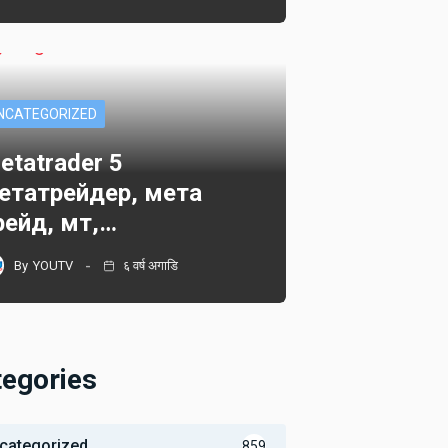
NCATEGORIZED
etatrader 5
етатрейдер, мета
рейд, мт,…
By
YOUTV
६ वर्ष अगाडि
tegories
categorized
859