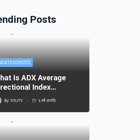
ending Posts
NCATEGORIZED
hat Is ADX Average
irectional Index…
By
YOUTV
६ वर्ष अगाडि