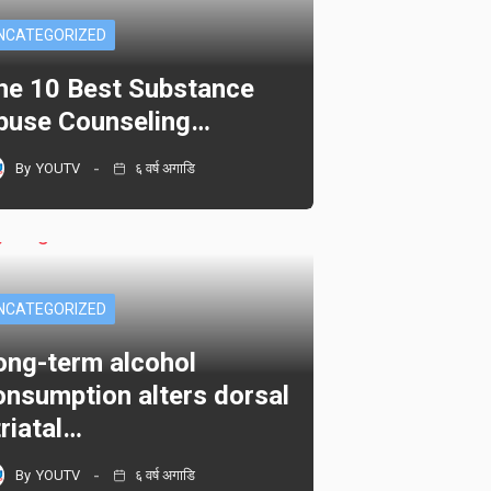
NCATEGORIZED
he 10 Best Substance
buse Counseling…
By
YOUTV
६ वर्ष अगाडि
NCATEGORIZED
ong-term alcohol
onsumption alters dorsal
triatal…
By
YOUTV
६ वर्ष अगाडि