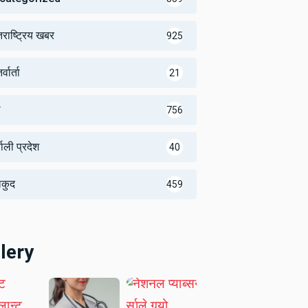
तराष्ट्रिय खबर
925
्वार्ता
21
थ
756
णाली प्रदेश
40
लकुद
459
lery