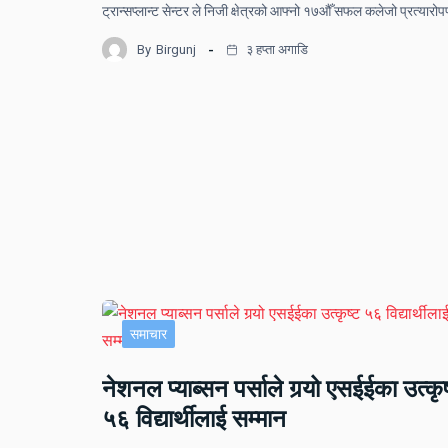
ट्रान्सप्लान्ट सेन्टर ले निजी क्षेत्रको आफ्नो १७औँ सफल कलेजो प्रत्यार
By
Birgunj
३ हप्ता अगाडि
समाचार
नेशनल प्याब्सन पर्साले गर्‍यो एसईईका उत्कृष
५६ विद्यार्थीलाई सम्मान