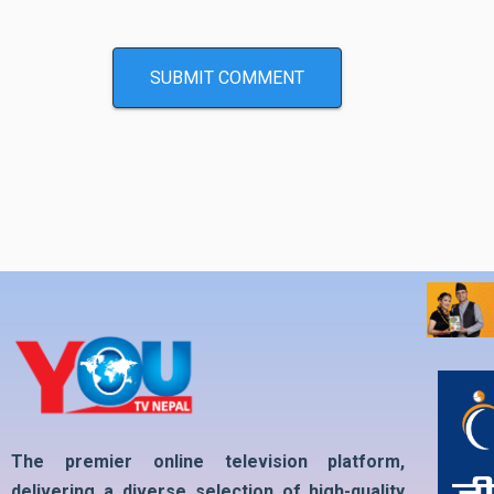
The premier online television platform,
delivering a diverse selection of high-quality