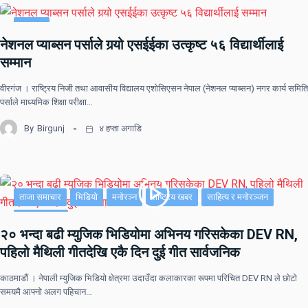
समाचार
नेशनल प्याब्सन पर्साले गर्‍यो एसईईका उत्कृष्ट ५६ विद्यार्थीलाई
सम्मान
वीरगंज । राष्ट्रिय निजी तथा आवासीय विद्यालय एशोसिएसन नेपाल (नेशनल प्याब्सन) नगर कार्य समिति
पर्साले माध्यमिक शिक्षा परीक्षा…
By
Birgunj
४ हप्ता अगाडि
ताजा समाचार
भिडियो
मनोरञ्न
राष्ट्रिय खबर
साहित्य र मनोरञ्जन
सूचना-प्रविधि
२० भन्दा बढी म्युजिक भिडियोमा अभिनय गरिसकेका DEV RN,
पहिलो मैथिली गीतदेखि एकै दिन दुई गीत सार्वजनिक
काठमाडौं । नेपाली म्युजिक भिडियो क्षेत्रमा उदाउँदा कलाकारका रूपमा परिचित DEV RN ले छोटो
समयमै आफ्नो अलग पहिचान…