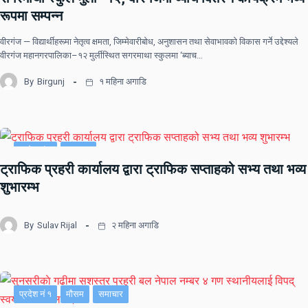
रूपमा सम्पन्न
वीरगंज — विद्यार्थीहरूमा नेतृत्व क्षमता, जिम्मेवारीबोध, अनुशासन तथा सेवाभावको विकास गर्ने उद्देश्यले
वीरगंज महानगरपालिका–१२ मुर्लीस्थित सगरमाथा स्कुलमा ‘ब्याच…
By
Birgunj
१ महिना अगाडि
प्रदेश नं २
समाचार
ट्राफिक प्रहरी कार्यालय द्वारा ट्राफिक सप्ताहको सभ्य तथा भव्य
शुभारम्भ
By
Sulav Rijal
२ महिना अगाडि
प्रदेश नं १
मौसम
समाचार