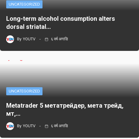
UNCATEGORIZED
Long-term alcohol consumption alters
dorsal striatal…
By
YOUTV
६ वर्ष अगाडि
UNCATEGORIZED
Metatrader 5 метатрейдер, мета трейд,
мт,…
By
YOUTV
६ वर्ष अगाडि