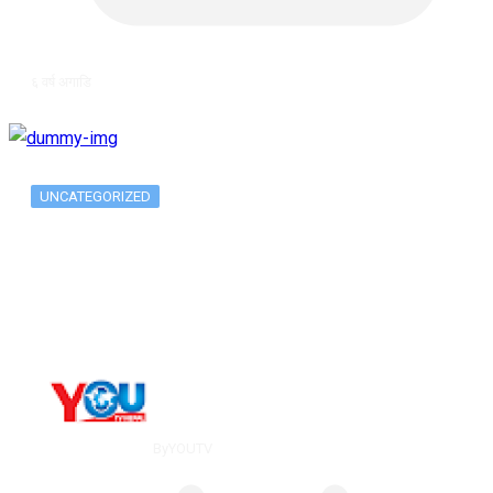
६ वर्ष अगाडि
UNCATEGORIZED
Metatrader 5 метатрейдер, мета трейд,
мт,…
By
YOUTV