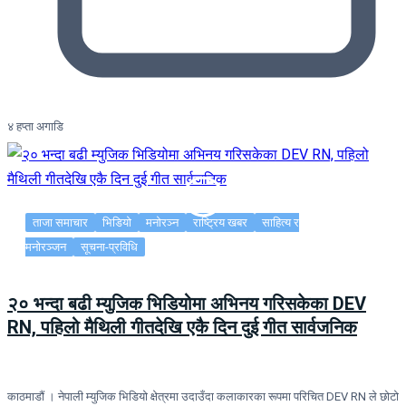
४ हप्ता अगाडि
ताजा समाचार
भिडियो
मनोरञ्न
राष्ट्रिय खबर
साहित्य र
मनोरञ्जन
सूचना-प्रविधि
२० भन्दा बढी म्युजिक भिडियोमा अभिनय गरिसकेका DEV
RN, पहिलो मैथिली गीतदेखि एकै दिन दुई गीत सार्वजनिक
काठमाडौं । नेपाली म्युजिक भिडियो क्षेत्रमा उदाउँदा कलाकारका रूपमा परिचित DEV RN ले छोटो