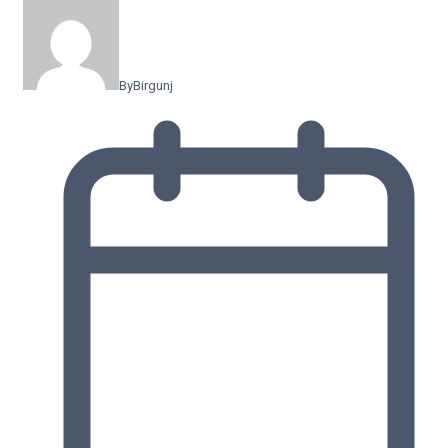
By
Birgunj