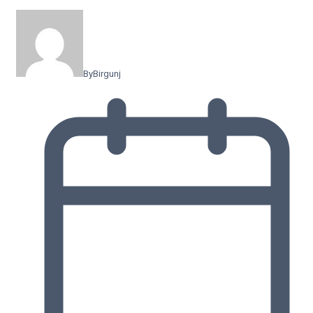
By
Birgunj