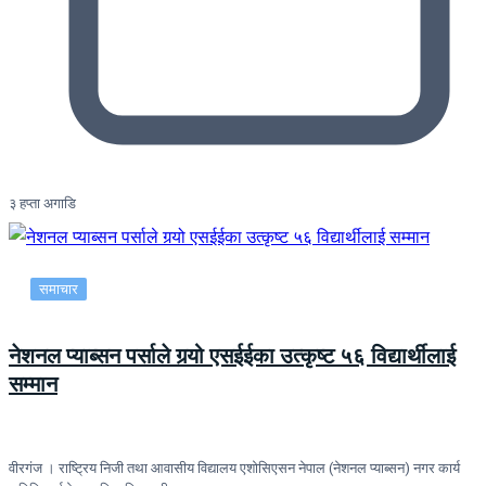
३ हप्ता अगाडि
समाचार
नेशनल प्याब्सन पर्साले गर्‍यो एसईईका उत्कृष्ट ५६ विद्यार्थीलाई
सम्मान
वीरगंज । राष्ट्रिय निजी तथा आवासीय विद्यालय एशोसिएसन नेपाल (नेशनल प्याब्सन) नगर कार्य