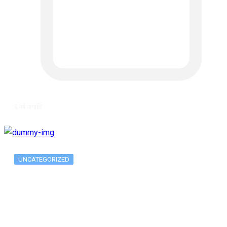
६ वर्ष अगाडि
UNCATEGORIZED
Long-term alcohol consumption alters
dorsal striatal…