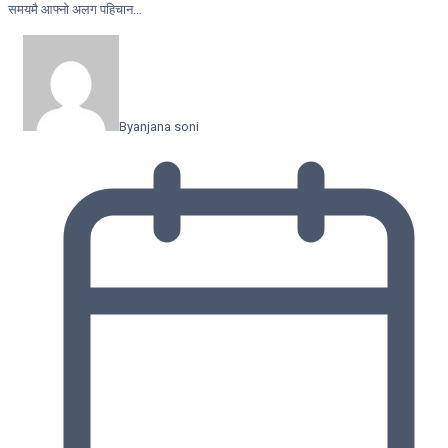
समयमै आफ्नो अलग पहिचान…
By
anjana soni