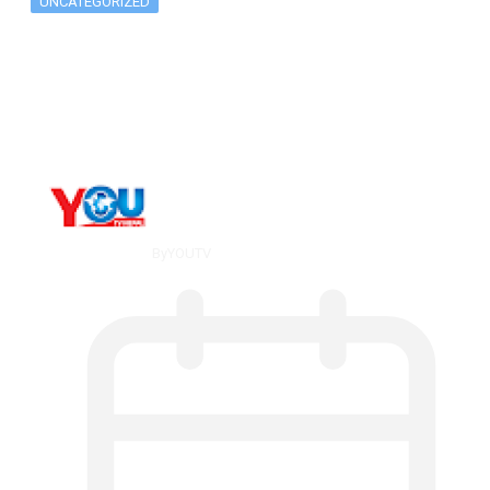
UNCATEGORIZED
The 10 Best Substance Abuse
Counseling…
By
YOUTV