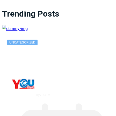
Trending Posts
UNCATEGORIZED
What Is ADX Average Directional Index…
By
YOUTV