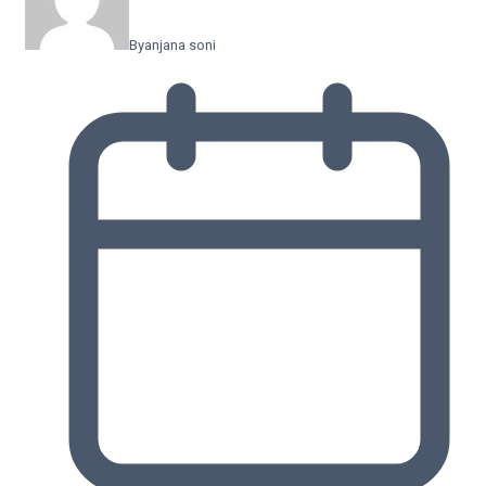
By
anjana soni