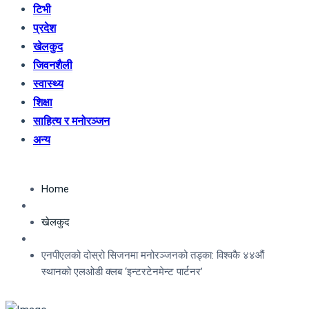
टिभी
प्रदेश
खेलकुद
जिवनशैली
स्वास्थ्य
शिक्षा
साहित्य र मनोरञ्जन
अन्य
Home
खेलकुद
एनपीएलको दोस्रो सिजनमा मनोरञ्जनको तड्का: विश्वकै ४४औं
स्थानको एलओडी क्लब ‘इन्टरटेनमेन्ट पार्टनर’