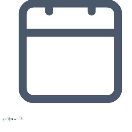
९ महिना अगाडि