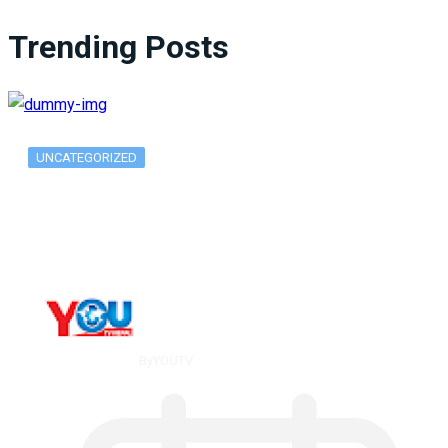
Trending Posts
UNCATEGORIZED
What Is ADX Average Directional Index…
By
YOUTV