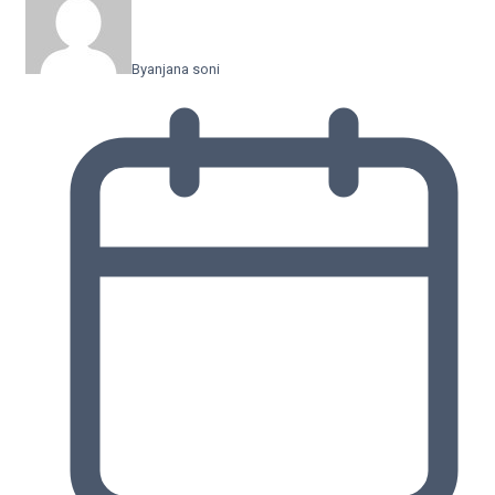
By
anjana soni