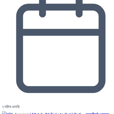
९ महिना अगाडि