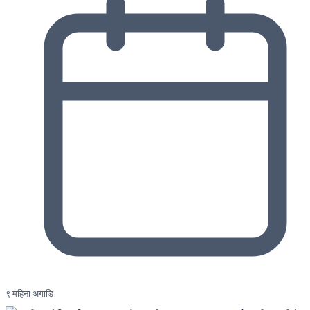
९ महिना अगाडि