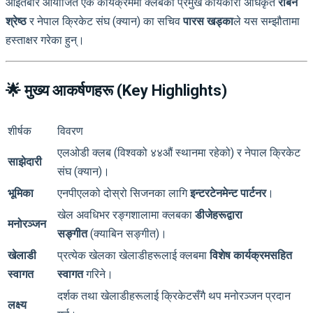
आइतबार आयोजित एक कार्यक्रममा क्लबका प्रमुख कार्यकारी अधिकृत
रबिन
श्रेष्ठ
र नेपाल क्रिकेट संघ (क्यान) का सचिव
पारस खड्का
ले यस सम्झौतामा
हस्ताक्षर गरेका हुन्।
🌟 मुख्य आकर्षणहरू (Key Highlights)
शीर्षक
विवरण
एलओडी क्लब (विश्वको ४४औं स्थानमा रहेको) र नेपाल क्रिकेट
साझेदारी
संघ (क्यान)।
भूमिका
एनपीएलको दोस्रो सिजनका लागि
इन्टरटेनमेन्ट पार्टनर
।
खेल अवधिभर रङ्गशालामा क्लबका
डीजेहरूद्वारा
मनोरञ्जन
सङ्गीत
(क्याबिन सङ्गीत)।
खेलाडी
प्रत्येक खेलका खेलाडीहरूलाई क्लबमा
विशेष कार्यक्रमसहित
स्वागत
स्वागत
गरिने।
दर्शक तथा खेलाडीहरूलाई क्रिकेटसँगै थप मनोरञ्जन प्रदान
लक्ष्य