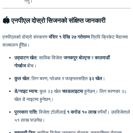
गर्नु।
🏟️ एनपीएल दोस्रो सिजनको संक्षिप्त जानकारी
एनपीएलको दोस्रो संस्करण
मंसिर १ देखि २७ गतेसम्म
त्रिवि क्रिकेट मैदानमा
सञ्चालन हुँदैछ।
उद्घाटन खेल:
साविक विजेता
जनकपुर बोल्ट्स
र
काठमाडौं
गोर्खाज
बीच।
कुल खेल:
लिग चरण, प्लेअफ र फाइनलसहित
३२ खेल
।
डे/नाइट म्याच:
कुल २३ खेल
फ्लडलाइटमा
हुनेछन्। लिग चरणका २८
खेल डे नाइटमा हुनेछन्।
पुरस्कार राशि:
विजेता टोलीलाई
१ करोड १० लाख
रुपैयाँ। उपविजेताले
५१ लाख पाउनेछ।
सहभागी टिम:
साविक विजेता जनकपुर बोल्ट्स, सुदूरपश्चिम रोयल्स,