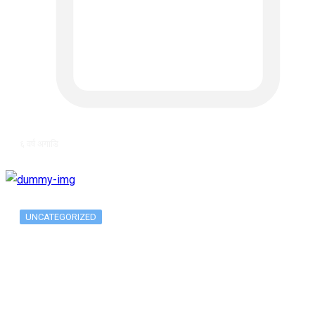
६ वर्ष अगाडि
UNCATEGORIZED
Long-term alcohol consumption alters
dorsal striatal…