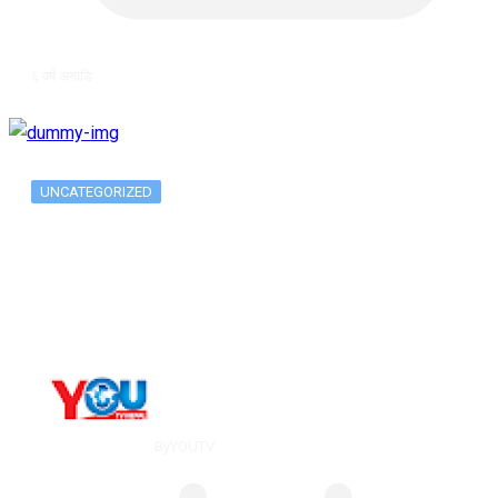
६ वर्ष अगाडि
UNCATEGORIZED
Metatrader 5 метатрейдер, мета трейд,
мт,…
By
YOUTV