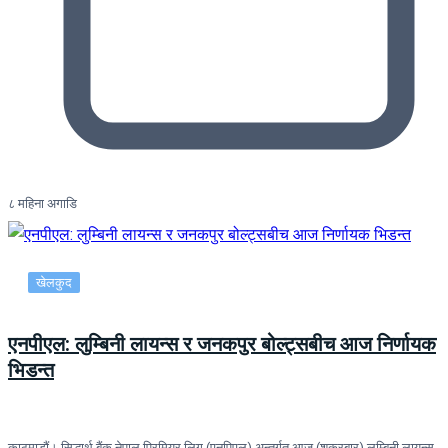
८ महिना अगाडि
खेलकुद
एनपीएल: लुम्बिनी लायन्स र जनकपुर बोल्ट्सबीच आज निर्णायक
भिडन्त
काठमाडौं। सिद्धार्थ बैंक नेपाल प्रिमियर लिग (एनपिएल) अन्तर्गत आज (शुक्रबार) लुम्बिनी लायन्स