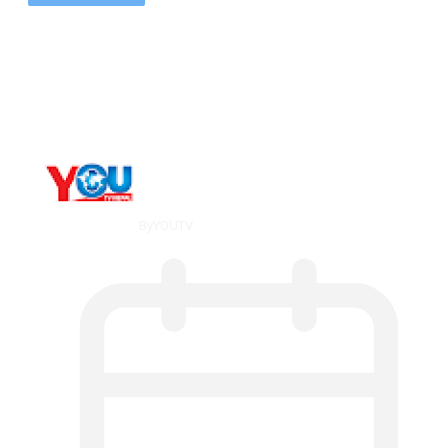
The 10 Best Substance Abuse
Counseling…
By
YOUTV