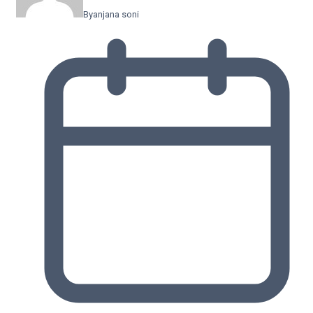
By
anjana soni