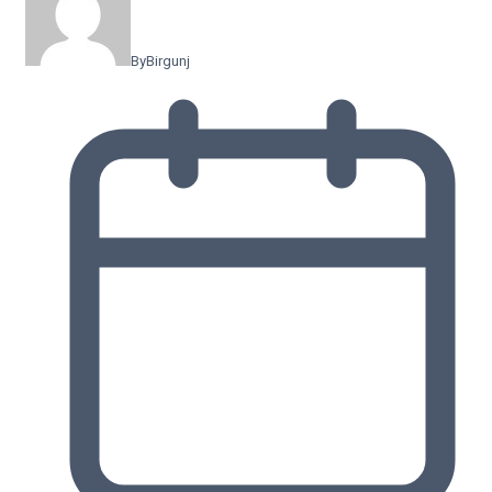
By
Birgunj