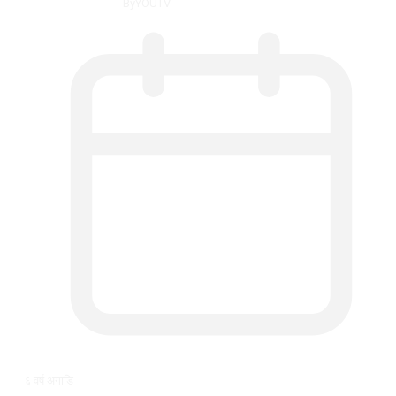
By
YOUTV
६ वर्ष अगाडि