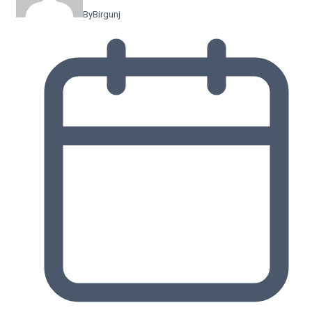
By
Birgunj