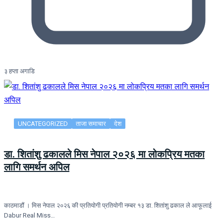
३ हप्ता अगाडि
UNCATEGORIZED
ताजा समाचार
देश
डा. शितांशु ढकालले मिस नेपाल २०२६ मा लोकप्रिय मतका
लागि समर्थन अपिल
काठमाडौं । मिस नेपाल २०२६ की प्रतियोगी प्रतियोगी नम्बर १३ डा. शितांशु ढकाल ले आफूलाई
Dabur Real Miss…