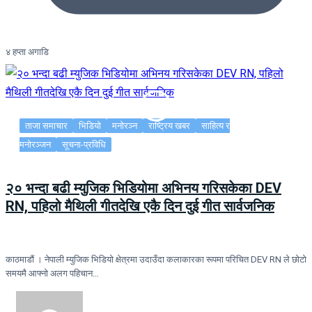
४ हप्ता अगाडि
ताजा समाचार
भिडियो
मनोरञ्न
राष्ट्रिय खबर
साहित्य र
मनोरञ्जन
सूचना-प्रविधि
२० भन्दा बढी म्युजिक भिडियोमा अभिनय गरिसकेका DEV
RN, पहिलो मैथिली गीतदेखि एकै दिन दुई गीत सार्वजनिक
काठमाडौं । नेपाली म्युजिक भिडियो क्षेत्रमा उदाउँदा कलाकारका रूपमा परिचित DEV RN ले छोटो
समयमै आफ्नो अलग पहिचान…