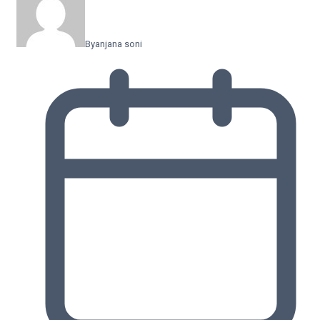
By
anjana soni