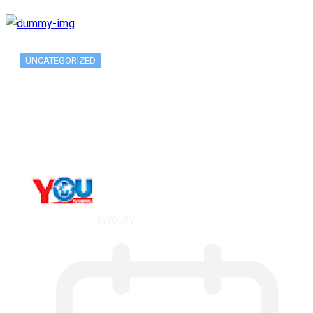
UNCATEGORIZED
Long-term alcohol consumption alters
dorsal striatal…
By
YOUTV