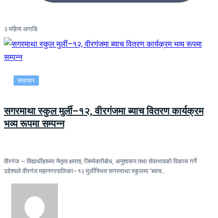
२ महिना अगाडि
समाचार
सगरमाथा स्कुल मुर्ली–१२, वीरगंजमा ब्याच वितरण कार्यक्रम
भव्य रूपमा सम्पन्न
वीरगंज — विद्यार्थीहरूमा नेतृत्व क्षमता, जिम्मेवारीबोध, अनुशासन तथा सेवाभावको विकास गर्ने
उद्देश्यले वीरगंज महानगरपालिका–१२ मुर्लीस्थित सगरमाथा स्कुलमा ‘ब्याच…