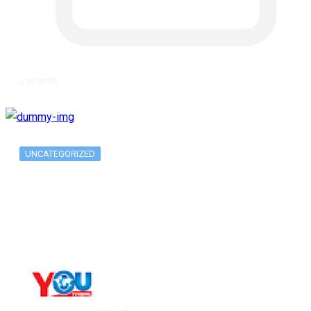
६ वर्ष अगाडि
UNCATEGORIZED
The 10 Best Substance Abuse
Counseling…