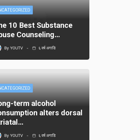
NCATEGORIZED
he 10 Best Substance
buse Counseling…
By
YOUTV
६ वर्ष अगाडि
NCATEGORIZED
ong-term alcohol
onsumption alters dorsal
triatal…
By
YOUTV
६ वर्ष अगाडि