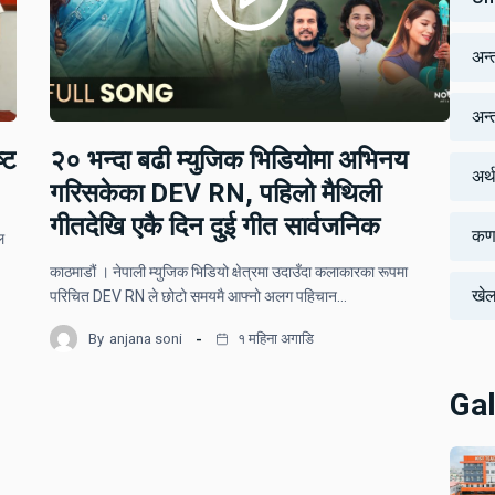
अन्
अन्तर
्ट
२० भन्दा बढी म्युजिक भिडियोमा अभिनय
अर्
गरिसकेका DEV RN, पहिलो मैथिली
गीतदेखि एकै दिन दुई गीत सार्वजनिक
कर्
ल
काठमाडौं । नेपाली म्युजिक भिडियो क्षेत्रमा उदाउँदा कलाकारका रूपमा
खे
परिचित DEV RN ले छोटो समयमै आफ्नो अलग पहिचान…
By
anjana soni
१ महिना अगाडि
Gal