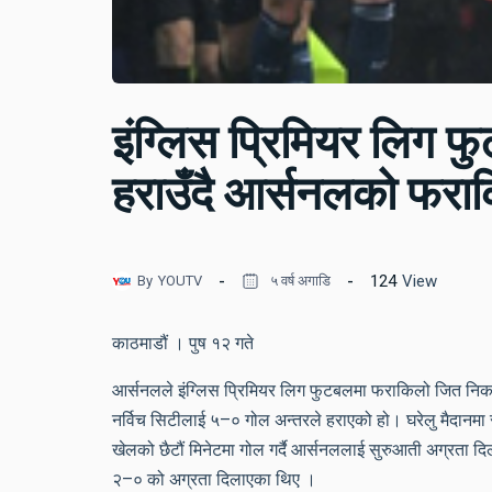
इंग्लिस प्रिमियर लिग फ
हराउँदै आर्सनलको फरा
124
View
By
YOUTV
५ वर्ष अगाडि
काठमाडौं । पुष १२ गते
आर्सनलले इंग्लिस प्रिमियर लिग फुटबलमा फराकिलो जित निका
नर्विच सिटीलाई ५–० गोल अन्तरले हराएको हो। घरेलु मैदानमा 
खेलको छैटौं मिनेटमा गोल गर्दै आर्सनललाई सुरुआती अग्रता द
२–० को अग्रता दिलाएका थिए ।