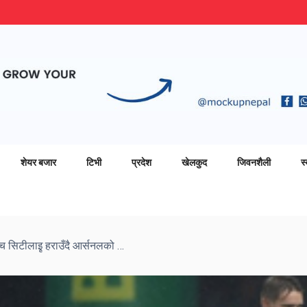
शेयर बजार
टिभी
प्रदेश
खेलकुद
जिवनशैली
स्
इंग्लिस प्रिमियर लिग फुटबलमा नर्विच सिटीलाइृ हराउँदै आर्सनलको फराकिलो जित