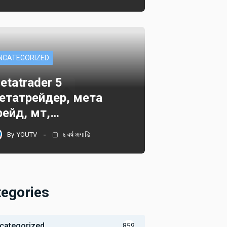
NCATEGORIZED
etatrader 5
етатрейдер, мета
рейд, мт,…
By
YOUTV
६ वर्ष अगाडि
tegories
categorized
859