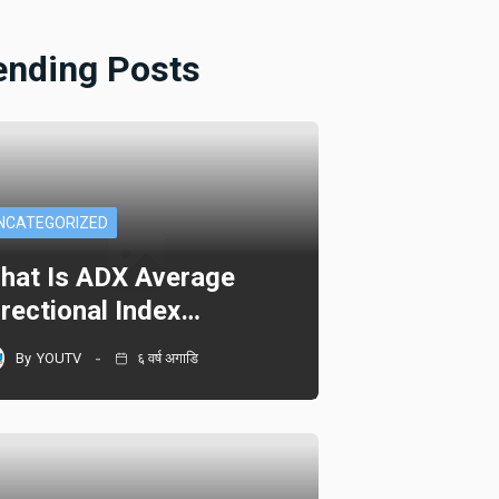
ending Posts
NCATEGORIZED
hat Is ADX Average
irectional Index…
By
YOUTV
६ वर्ष अगाडि