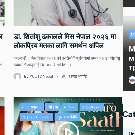
U
ल
डा. शितांशु ढकालले मिस नेपाल २०२६ मा
लोकप्रिय मतका लागि समर्थन अपिल
M
м
काठमाडौं । मिस नेपाल २०२६ की प्रतियोगी प्रतियोगी नम्बर १३ डा. शितांशु
ोपण…
ढकाल ले आफूलाई Dabur Real Miss…
т
By
YOUTV Nepal
३ हप्ता अगाडि
ताजा समाचार
भिडियो
मनोरञ्न
राष्ट्रिय खबर
Ca
साहित्य र मनोरञ्जन
सूचना-प्रविधि
Un