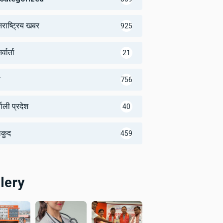
तराष्ट्रिय खबर
925
्वार्ता
21
थ
756
णाली प्रदेश
40
लकुद
459
lery