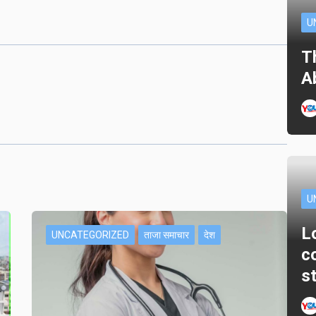
U
T
A
U
L
UNCATEGORIZED
ताजा समाचार
देश
c
s