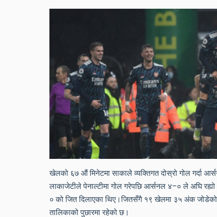
खेलको ६७ औं मिनेटमा साकाले व्यक्तिगत दोस्रो गोल गर्दा आर
लाकाजेटीले पेनाल्टीमा गोल गरेपछि आर्सनल ४–० ले अघि रह्य
० को जित दिलाएका थिए।जितसँगै १९ खेलमा ३५ अंक जोडेको 
तालिकाको पुछारमा रहेको छ।