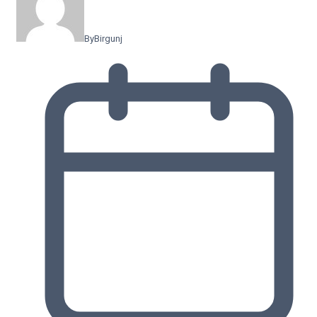
By
Birgunj