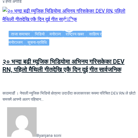
४ हप्ता अगाडि
ताजा समाचार
भिडियो
मनोरञ्न
राष्ट्रिय खबर
साहित्य र
मनोरञ्जन
सूचना-प्रविधि
२० भन्दा बढी म्युजिक भिडियोमा अभिनय गरिसकेका DEV
RN, पहिलो मैथिली गीतदेखि एकै दिन दुई गीत सार्वजनिक
काठमाडौं । नेपाली म्युजिक भिडियो क्षेत्रमा उदाउँदा कलाकारका रूपमा परिचित DEV RN ले छोटो
समयमै आफ्नो अलग पहिचान…
By
anjana soni