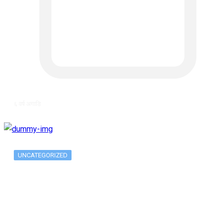
६ वर्ष अगाडि
UNCATEGORIZED
The 10 Best Substance Abuse
Counseling…