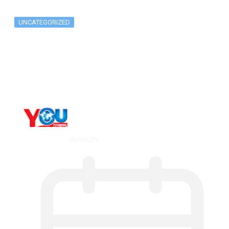
UNCATEGORIZED
Metatrader 5 метатрейдер, мета трейд,
мт,…
By
YOUTV