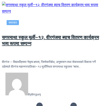
समाचार
सगरमाथा स्कुल मुर्ली–१२, वीरगंजमा ब्याच वितरण कार्यक्रम
भव्य रूपमा सम्पन्न
वीरगंज — विद्यार्थीहरूमा नेतृत्व क्षमता, जिम्मेवारीबोध, अनुशासन तथा सेवाभावको विकास गर्ने
उद्देश्यले वीरगंज महानगरपालिका–१२ मुर्लीस्थित सगरमाथा स्कुलमा ‘ब्याच…
By
Birgunj