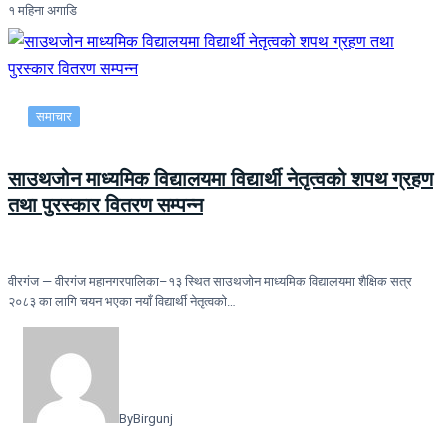
१ महिना अगाडि
समाचार
साउथजोन माध्यमिक विद्यालयमा विद्यार्थी नेतृत्वको शपथ ग्रहण
तथा पुरस्कार वितरण सम्पन्न
वीरगंज — वीरगंज महानगरपालिका–१३ स्थित साउथजोन माध्यमिक विद्यालयमा शैक्षिक सत्र
२०८३ का लागि चयन भएका नयाँ विद्यार्थी नेतृत्वको…
By
Birgunj