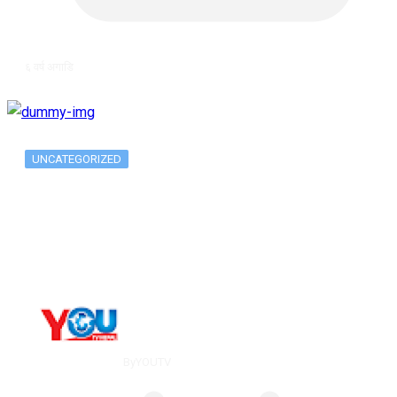
६ वर्ष अगाडि
UNCATEGORIZED
Long-term alcohol consumption alters
dorsal striatal…
By
YOUTV