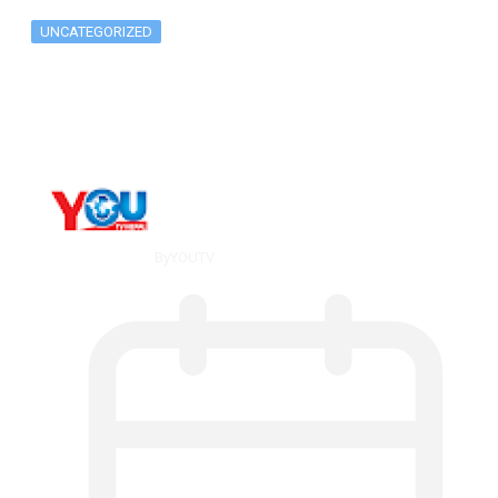
UNCATEGORIZED
What Is ADX Average Directional Index…
By
YOUTV