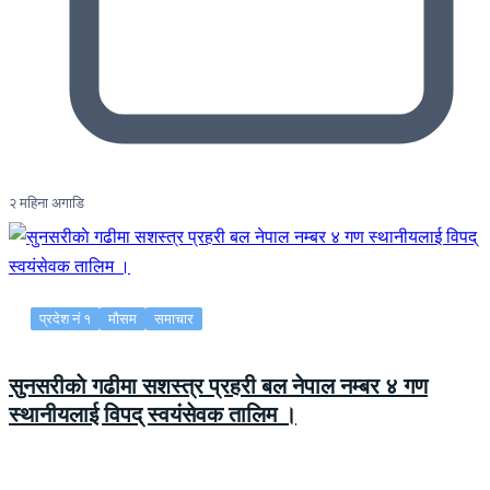
२ महिना अगाडि
प्रदेश नं १
मौसम
समाचार
सुनसरीकाे गढीमा सशस्त्र प्रहरी बल नेपाल नम्बर ४ गण
स्थानीयलाई विपद् स्वयंसेवक तालिम ।