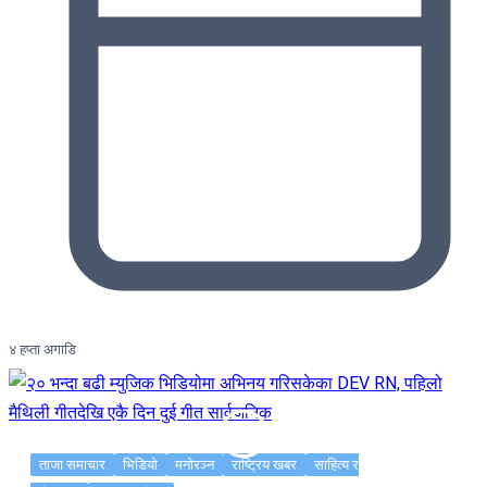
४ हप्ता अगाडि
ताजा समाचार
भिडियो
मनोरञ्न
राष्ट्रिय खबर
साहित्य र