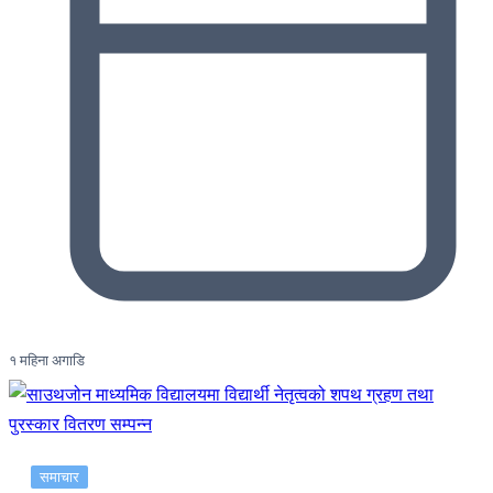
१ महिना अगाडि
समाचार