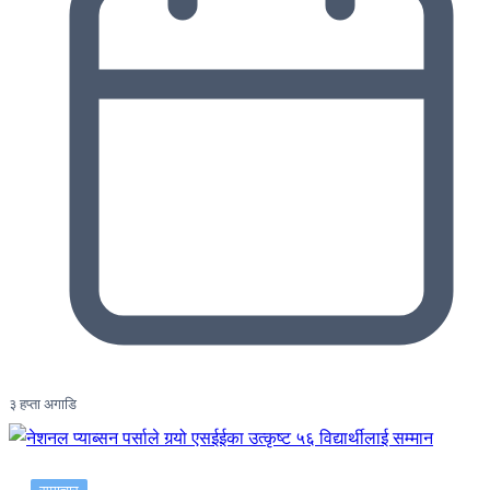
३ हप्ता अगाडि