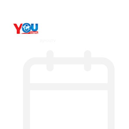
мт,…
By
YOUTV