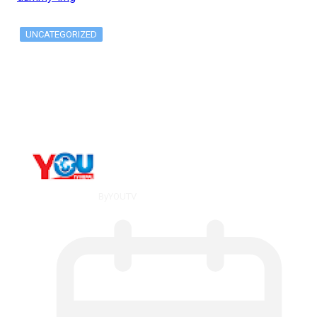
UNCATEGORIZED
Long-term alcohol consumption alters
dorsal striatal…
By
YOUTV