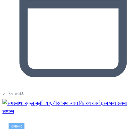
२ महिना अगाडि
समाचार