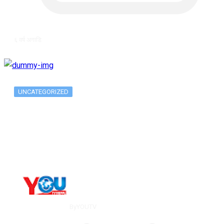
६ वर्ष अगाडि
UNCATEGORIZED
The 10 Best Substance Abuse
Counseling…
By
YOUTV