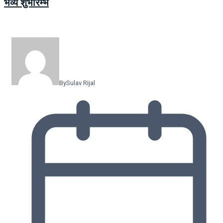
भव्य शुभारम्भ
By
Sulav Rijal