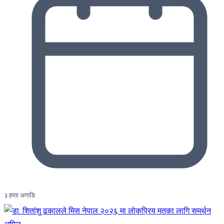
३ हप्ता अगाडि