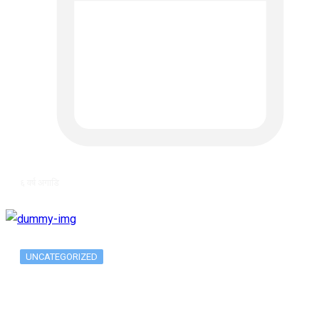
६ वर्ष अगाडि
UNCATEGORIZED
Metatrader 5 метатрейдер, мета трейд,