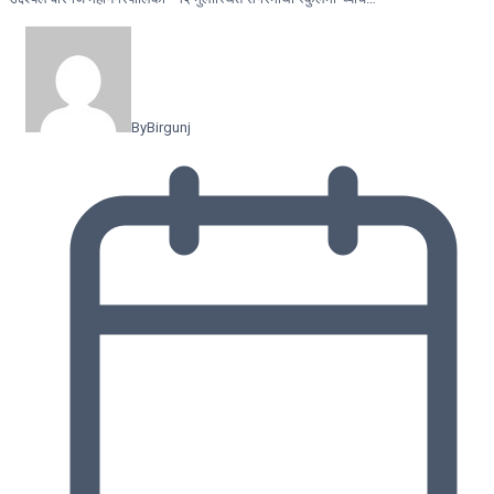
By
Birgunj