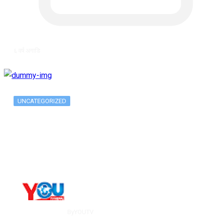
६ वर्ष अगाडि
UNCATEGORIZED
Metatrader 5 метатрейдер, мета трейд,
мт,…
By
YOUTV