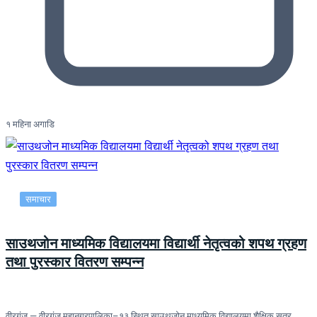
१ महिना अगाडि
समाचार
साउथजोन माध्यमिक विद्यालयमा विद्यार्थी नेतृत्वको शपथ ग्रहण
तथा पुरस्कार वितरण सम्पन्न
वीरगंज — वीरगंज महानगरपालिका–१३ स्थित साउथजोन माध्यमिक विद्यालयमा शैक्षिक सत्र