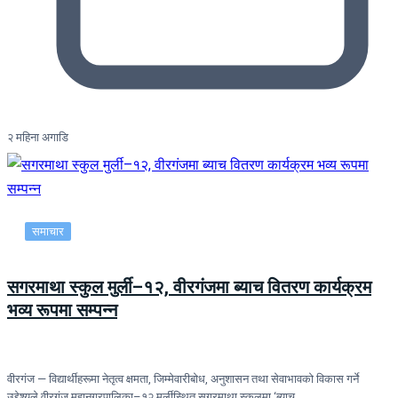
२ महिना अगाडि
समाचार
सगरमाथा स्कुल मुर्ली–१२, वीरगंजमा ब्याच वितरण कार्यक्रम
भव्य रूपमा सम्पन्न
वीरगंज — विद्यार्थीहरूमा नेतृत्व क्षमता, जिम्मेवारीबोध, अनुशासन तथा सेवाभावको विकास गर्ने
उद्देश्यले वीरगंज महानगरपालिका–१२ मुर्लीस्थित सगरमाथा स्कुलमा ‘ब्याच…