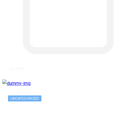
६ वर्ष अगाडि
UNCATEGORIZED
Long-term alcohol consumption alters
dorsal striatal…