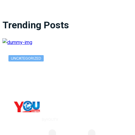
Trending Posts
UNCATEGORIZED
What Is ADX Average Directional Index…
By
YOUTV