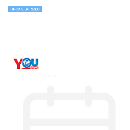
UNCATEGORIZED
The 10 Best Substance Abuse
Counseling…
By
YOUTV