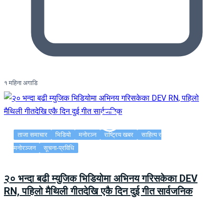
१ महिना अगाडि
ताजा समाचार
भिडियो
मनोरञ्न
राष्ट्रिय खबर
साहित्य र
मनोरञ्जन
सूचना-प्रविधि
२० भन्दा बढी म्युजिक भिडियोमा अभिनय गरिसकेका DEV
RN, पहिलो मैथिली गीतदेखि एकै दिन दुई गीत सार्वजनिक