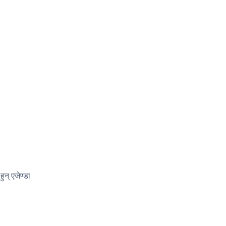
न् एजेण्डा