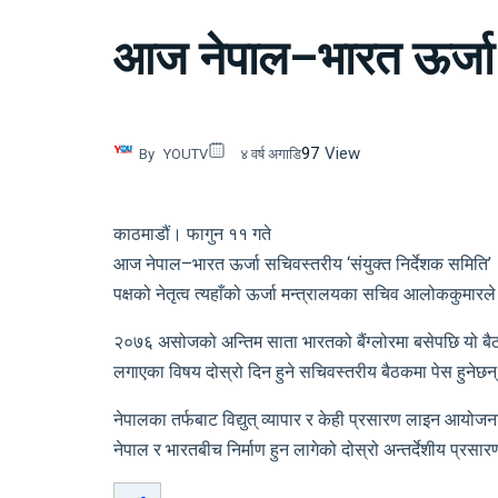
आज नेपाल–भारत ऊर्जा सच
97
View
By
YOUTV
४ वर्ष अगाडि
काठमाडौं। फागुन ११ गते
आज नेपाल–भारत ऊर्जा सचिवस्तरीय ‘संयुक्त निर्देशक समिति’ ९ज
पक्षको नेतृत्व त्यहाँको ऊर्जा मन्त्रालयका सचिव आलोककुमार
२०७६ असोजको अन्तिम साता भारतको बैंग्लोरमा बसेपछि यो बै
लगाएका विषय दोस्रो दिन हुने सचिवस्तरीय बैठकमा पेस हुनेछन
नेपालका तर्फबाट विद्युत् व्यापार र केही प्रसारण लाइन आयोजनाक
नेपाल र भारतबीच निर्माण हुन लागेको दोस्रो अन्तर्देशीय प्