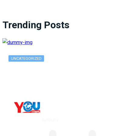
Trending Posts
UNCATEGORIZED
What Is ADX Average Directional Index…
By
YOUTV