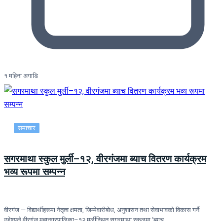
१ महिना अगाडि
समाचार
सगरमाथा स्कुल मुर्ली–१२, वीरगंजमा ब्याच वितरण कार्यक्रम
भव्य रूपमा सम्पन्न
वीरगंज — विद्यार्थीहरूमा नेतृत्व क्षमता, जिम्मेवारीबोध, अनुशासन तथा सेवाभावको विकास गर्ने
उद्देश्यले वीरगंज महानगरपालिका–१२ मुर्लीस्थित सगरमाथा स्कुलमा ‘ब्याच…