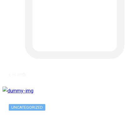
६ वर्ष अगाडि
UNCATEGORIZED
Long-term alcohol consumption alters
dorsal striatal…