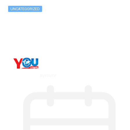
UNCATEGORIZED
The 10 Best Substance Abuse
Counseling…
By
YOUTV