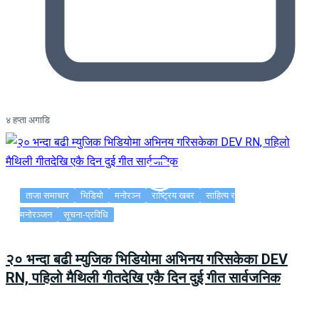
४ हप्ता अगाडि
ताजा समाचार
भिडियो
मनोरञ्न
राष्ट्रिय खबर
साहित्य र
मनोरञ्जन
सूचना-प्रविधि
२० भन्दा बढी म्युजिक भिडियोमा अभिनय गरिसकेका DEV
RN, पहिलो मैथिली गीतदेखि एकै दिन दुई गीत सार्वजनिक