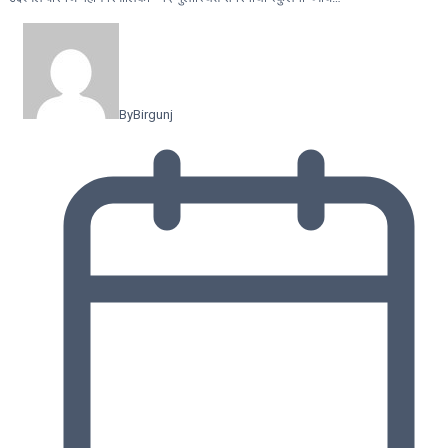
By
Birgunj