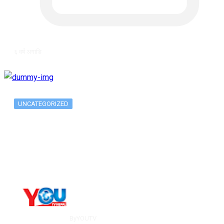
६ वर्ष अगाडि
UNCATEGORIZED
Metatrader 5 метатрейдер, мета трейд,
мт,…
By
YOUTV