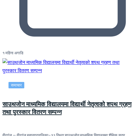
१ महिना अगाडि
समाचार
साउथजोन माध्यमिक विद्यालयमा विद्यार्थी नेतृत्वको शपथ ग्रहण
तथा पुरस्कार वितरण सम्पन्न
वीरगंज — वीरगंज महानगरपालिका–१३ स्थित साउथजोन माध्यमिक विद्यालयमा शैक्षिक सत्र