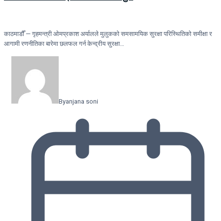
काठमाडौँ — गृहमन्त्री ओमप्रकाश अर्यालले मुलुकको समसामयिक सुरक्षा परिस्थितिको समीक्षा र
आगामी रणनीतिका बारेमा छलफल गर्न केन्द्रीय सुरक्षा…
By
anjana soni