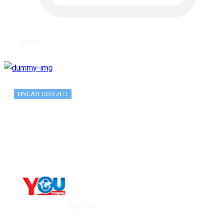
६ वर्ष अगाडि
UNCATEGORIZED
The 10 Best Substance Abuse
Counseling…
By
YOUTV