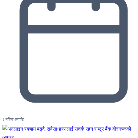
८ महिना अगाडि