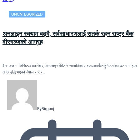
UNCATEGORIZED
अनलाइन स्क्याम बढ्दै, सर्वसाधारणलाई सतर्क रहन राष्ट्र बैंक
वीरगञ्जको आग्रह
वीरगञ्ज – डिजिटल कारोबार, अनलाइन पेमेंट र सामाजिक सञ्जालमार्फत हुने ठगीका घटनामा हाल
तीव्र वृद्धि भएको नेपाल राष्ट्र…
By
Birgunj