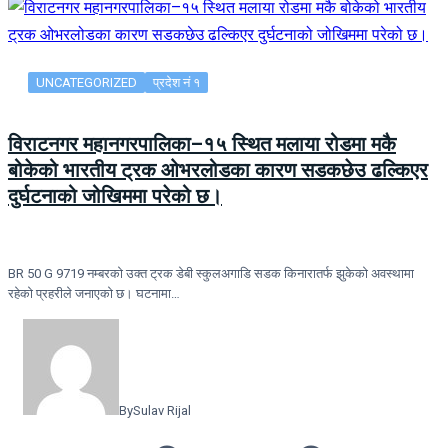
UNCATEGORIZED
प्रदेश नं १
विराटनगर महानगरपालिका–१५ स्थित मलाया रोडमा मकै
बोकेको भारतीय ट्रक ओभरलोडका कारण सडकछेउ ढल्किएर
दुर्घटनाको जोखिममा परेको छ।
BR 50 G 9719 नम्बरको उक्त ट्रक डेबी स्कुलअगाडि सडक किनारातर्फ झुकेको अवस्थामा
रहेको प्रहरीले जनाएको छ। घटनामा…
By
Sulav Rijal