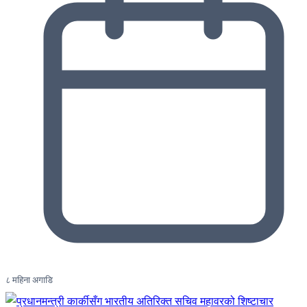
८ महिना अगाडि