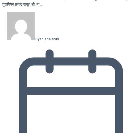
युरोपियन छनोट समूह ‘डी’ मा…
By
anjana soni