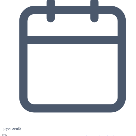
३ हप्ता अगाडि