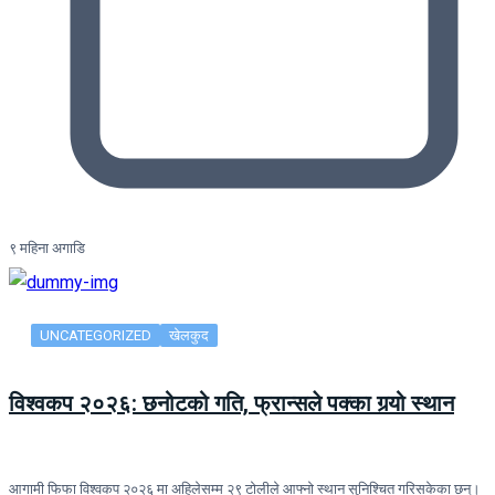
९ महिना अगाडि
UNCATEGORIZED
खेलकुद
विश्वकप २०२६: छनोटको गति, फ्रान्सले पक्का गर्‍यो स्थान
आगामी फिफा विश्वकप २०२६ मा अहिलेसम्म २९ टोलीले आफ्नो स्थान सुनिश्चित गरिसकेका छन्।