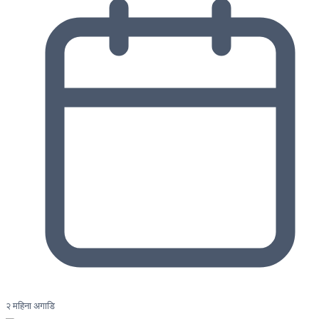
२ महिना अगाडि