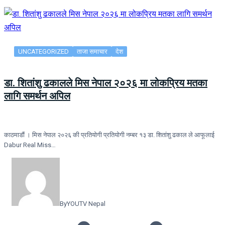
UNCATEGORIZED
ताजा समाचार
देश
डा. शितांशु ढकालले मिस नेपाल २०२६ मा लोकप्रिय मतका
लागि समर्थन अपिल
काठमाडौं । मिस नेपाल २०२६ की प्रतियोगी प्रतियोगी नम्बर १३ डा. शितांशु ढकाल ले आफूलाई
Dabur Real Miss…
By
YOUTV Nepal