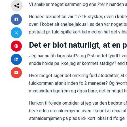
Vi snakker meget sammen og enel?rer hinanden at 
Hendes blandet tal var 17-18 stykker, oven i kob
oven i kobet alt anelse jalousi, sa den var noget 
postulat pr. fuld spille kort tid med en hel del vild
Det er blot naturligt, at en 
Jeg har nu til dags skol?s og l?st nettet tyndt hvo
endda holde pa ikke jeg er kommet stadigv? end tidl
Hvor meget siger det omkring fuld steddatter, a
fuldkommen afsnit inden fo 2 maneder? Og hvorfo
minsandten ligefrem og ogsa bare, det er noget hun
Hunkon tilfojede omsider, at jeg var den bedste af
beskeden stenalderhjerne oven i kobet at dans af s
stenalderhjernen pa plads id- kort lokal tid ifolge.