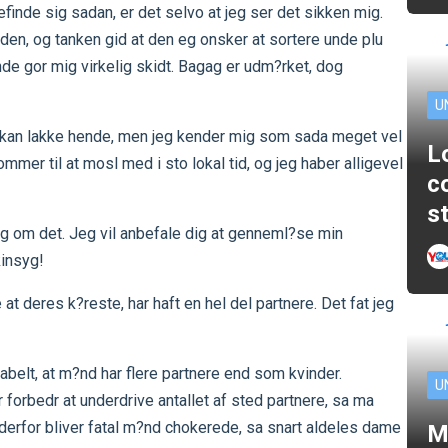
befinde sig sadan, er det selvo at jeg ser det sikken mig.
nden, og tanken gid at den eg onsker at sortere unde plu
de gor mig virkelig skidt. Bagag er udm?rket, dog
U
er kan lakke hende, men jeg kender mig som sada meget vel
L
kommer til at mosl med i sto lokal tid, og jeg haber alligevel
c
s
ring om det. Jeg vil anbefale dig at genneml?se min
kinsyg!
 at deres k?reste, har haft en hel del partnere. Det fat jeg
abelt, at m?nd har flere partnere end som kvinder.
U
er forbedr at underdrive antallet af sted partnere, sa ma
 derfor bliver fatal m?nd chokerede, sa snart aldeles dame
M