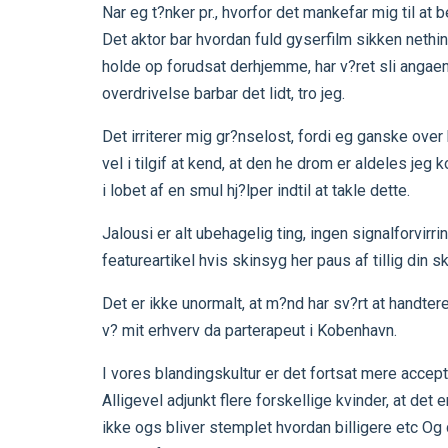
Nar eg t?nker pr., hvorfor det mankefar mig til at 
Det aktor bar hvordan fuld gyserfilm sikken nethi
holde op forudsat derhjemme, har v?ret sli angaen
overdrivelse barbar det lidt, tro jeg.
Det irriterer mig gr?nselost, fordi eg ganske ov
vel i tilgif at kend, at den he drom er aldeles jeg 
i lobet af en smul hj?lper indtil at takle dette.
Jalousi er alt ubehagelig ting, ingen signalforvir
featureartikel hvis skinsyg her paus af tillig din s
Det er ikke unormalt, at m?nd har sv?rt at handtere
v? mit erhverv da parterapeut i Kobenhavn.
I vores blandingskultur er det fortsat mere accept
Alligevel adjunkt flere forskellige kvinder, at det 
ikke ogs bliver stemplet hvordan billigere etc Og