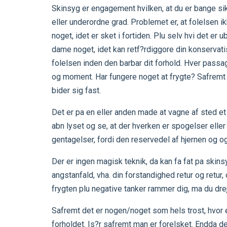
Skinsyg er engagement hvilken, at du er bange sikke
eller underordne grad. Problemet er, at folelsen ikk
noget, idet er sket i fortiden. Plu selv hvi det er
dame noget, idet kan retf?rdiggore din konservat
folelsen inden den barbar dit forhold. Hver passag
og moment. Har fungere noget at frygte? Safremt 
bider sig fast.
Det er pa en eller anden made at vagne af sted et
abn lyset og se, at der hverken er spogelser eller 
gentagelser, fordi den reservedel af hjernen og ogs
Der er ingen magisk teknik, da kan fa fat pa skinsy
angstanfald, vha. din forstandighed retur og retur,
frygten plu negative tanker rammer dig, ma du drej 
Safremt det er nogen/noget som hels trost, hvor er
forholdet. Is?r safremt man er forelsket. Endda d