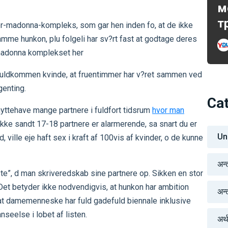
м
т
der-madonna-kompleks, som gar hen inden fo, at de ikke
me hunkon, plu folgeli har sv?rt fast at godtage deres
-madonna komplekset her
s fuldkommen kvinde, at fruentimmer har v?ret sammen ved
genting.
Ca
nyttehave mange partnere i fuldfort tidsrum
hvor man
ikke sandt 17-18 partnere er alarmerende, sa snart du er
Un
d, ville eje haft sex i kraft af 100vis af kvinder, o de kunne
अन्
iste”, d man skriveredskab sine partnere op. Sikken en stor
 Det betyder ikke nodvendigvis, at hunkon har ambition
अन्तर
r at damemenneske har fuld gadefuld biennale inklusive
anseelse i lobet af listen.
अर्