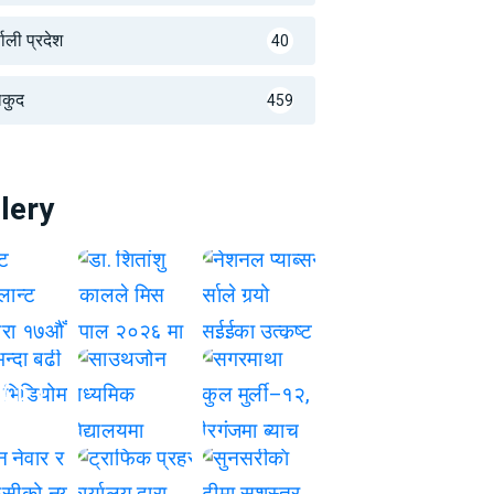
णाली प्रदेश
40
लकुद
459
lery