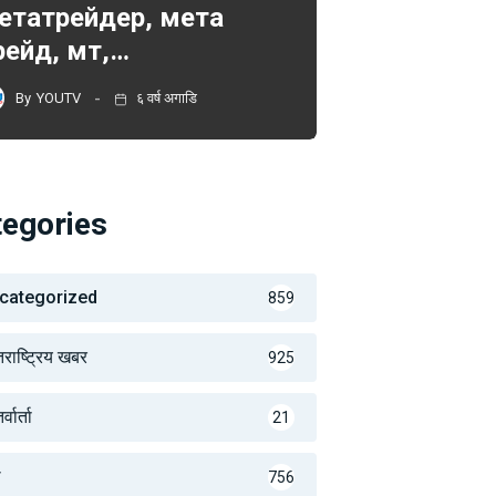
етатрейдер, мета
рейд, мт,…
By
YOUTV
६ वर्ष अगाडि
tegories
categorized
859
तराष्ट्रिय खबर
925
्वार्ता
21
थ
756