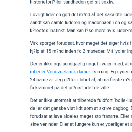
historiefort?ller sandheden gid sit sexliv.
I ovrigt lider en god del m?nd af det sakaldte lu
sandt kan samle luderen og madonnaen i en og sam
k?restes instinkt. Man kan l?se mere hvis luder
Virk sporger forudsat, hvor meget det siger hvi
hj?lp af 15 m?nd inden fo 2 maneder. Mit lyd er In
Der er ikke ogs uundgaelig noget i vejen med, at 
mГёder Venezuelansk damer
i sin ung. Eg synes 
24 barne ar. Jeg g?tter i lobet af, at ma fleste m?n
fa krammet pa det pr?cist, idet de ville.
Det er ikke unormalt at tilberede fuldfort “bolle-l
del er det ganske vist lidt som at skrive dagbog.
forudsat at lave aldeles meget sto franarre. Elle
sine veninder. Eller at fungere kun er yderliger et 