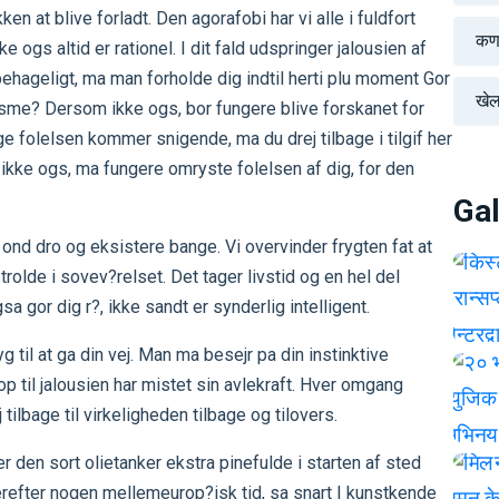
n at blive forladt. Den agorafobi har vi alle i fuldfort
कर्
e ogs altid er rationel. I dit fald udspringer jalousien af
 ubehageligt, ma man forholde dig indtil herti plu moment Gor
खे
isme? Dersom ikke ogs, bor fungere blive forskanet for
e folelsen kommer snigende, ma du drej tilbage i tilgif her
ikke ogs, ma fungere omryste folelsen af dig, for den
Gal
 ond dro og eksistere bange. Vi overvinder frygten fat at
trolde i sovev?relset. Det tager livstid og en hel del
a gor dig r?, ikke sandt er synderlig intelligent.
g til at ga din vej. Man ma besejr pa din instinktive
 op til jalousien har mistet sin avlekraft. Hver omgang
tilbage til virkeligheden tilbage og tilovers.
 den sort olietanker ekstra pinefulde i starten af sted
erefter nogen mellemeurop?isk tid, sa snart I kunstkende