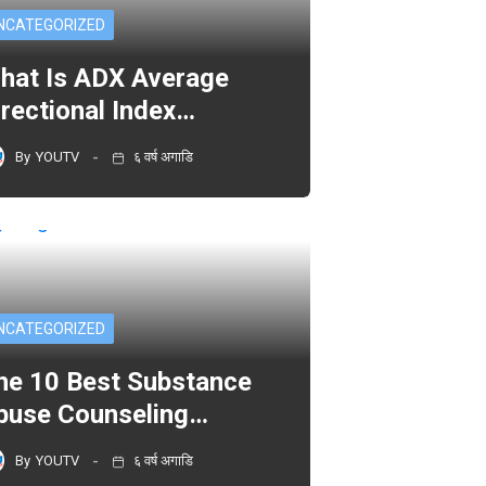
NCATEGORIZED
hat Is ADX Average
irectional Index…
By
YOUTV
६ वर्ष अगाडि
NCATEGORIZED
he 10 Best Substance
buse Counseling…
By
YOUTV
६ वर्ष अगाडि