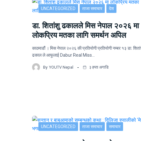
UNCATEGORIZED
ताजा समाचार
देश
डा. शितांशु ढकालले मिस नेपाल २०२६ मा
लोकप्रिय मतका लागि समर्थन अपिल
काठमाडौं । मिस नेपाल २०२६ की प्रतियोगी प्रतियोगी नम्बर १३ डा. शितां
ढकाल ले आफूलाई Dabur Real Miss…
By
YOUTV Nepal
३ हप्ता अगाडि
UNCATEGORIZED
ताजा समाचार
समाचार