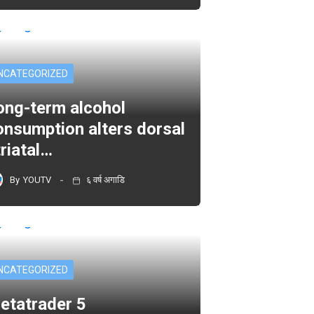
NCATEGORIZED
ong-term alcohol
onsumption alters dorsal
triatal…
By
YOUTV
६ वर्ष अगाडि
NCATEGORIZED
etatrader 5