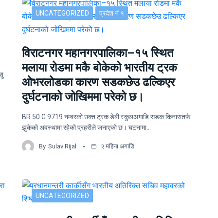
UNCATEGORIZED
प्रदेश नं १
विराटनगर महानगरपालिका–१५ स्थित
मलाया रोडमा मकै बोकेको भारतीय ट्रक
शु
ओभरलोडका कारण सडकछेउ ढल्किएर
दुर्घटनाको जोखिममा परेको छ।
BR 50 G 9719 नम्बरको उक्त ट्रक डेबी स्कुलअगाडि सडक किनारातर्फ
झुकेको अवस्थामा रहेको प्रहरीले जनाएको छ। घटनामा…
By
Sulav Rijal
२ महिना अगाडि
UNCATEGORIZED