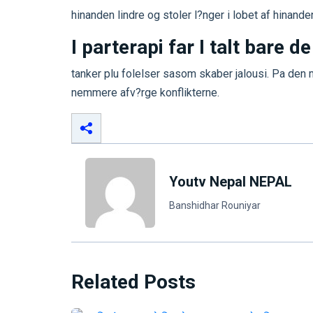
hinanden lindre og stoler l?nger i lobet af hinanden
I parterapi far I talt bare d
tanker plu folelser sasom skaber jalousi. Pa den m
nemmere afv?rge konflikterne.
Youtv Nepal NEPAL
Banshidhar Rouniyar
Related Posts