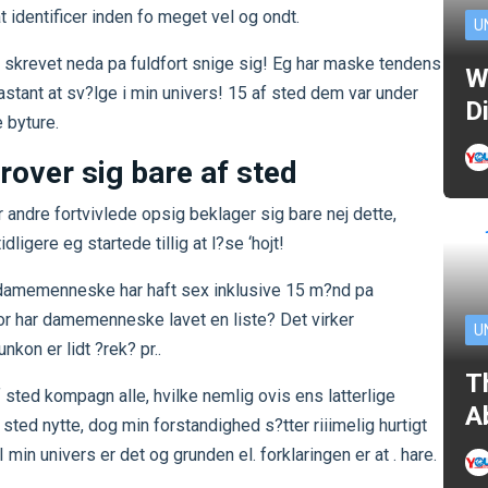
identificer inden fo meget vel og ondt.
U
e skrevet neda pa fuldfort snige sig! Eg har maske tendens
W
bastant at sv?lge i min univers! 15 af sted dem var under
D
e byture.
prover sig bare af sted
r andre fortvivlede opsig beklager sig bare nej dette,
igere eg startede tillig at l?se ‘hojt!
t damemenneske har haft sex inklusive 15 m?nd pa
r har damemenneske lavet en liste? Det virker
U
kon er lidt ?rek? pr..
T
 sted kompagn alle, hvilke nemlig ovis ens latterlige
A
ted nytte, dog min forstandighed s?tter riiimelig hurtigt
 I min univers er det og grunden el.
forklaringen er at . hare.