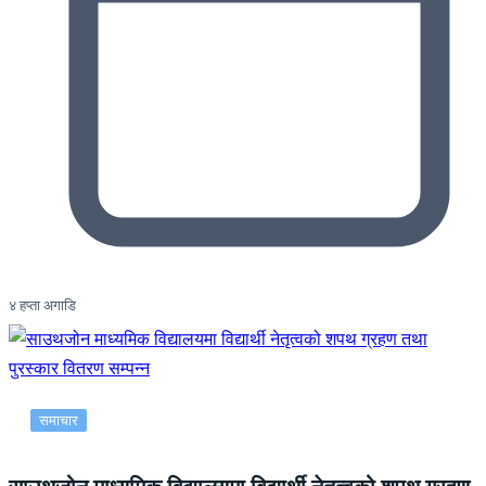
४ हप्ता अगाडि
समाचार