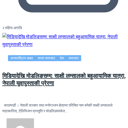
२ महिना अगाडि
अन्तराष्ट्रिय खबर
ताजा समाचार
देश
समाचार
मिडियादेखि मोडलिङसम्म: साक्षी लम्सालको बहुआयामिक यात्रा,
नेपाली युवापुस्ताकी प्रेरणा
काठमाडौं । नेपाली सञ्चार तथा मनोरञ्जन क्षेत्रमा परिचित नाम बनेकी साक्षी लम्सालले
पत्रकारिता, टेलिभिजन प्रस्तुति र मोडलिङमार्फत…