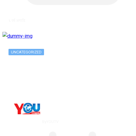
६ वर्ष अगाडि
UNCATEGORIZED
Long-term alcohol consumption alters
dorsal striatal…
By
YOUTV