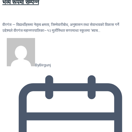
भव्य रूपमा सम्पन्न
वीरगंज — विद्यार्थीहरूमा नेतृत्व क्षमता, जिम्मेवारीबोध, अनुशासन तथा सेवाभावको विकास गर्ने
उद्देश्यले वीरगंज महानगरपालिका–१२ मुर्लीस्थित सगरमाथा स्कुलमा ‘ब्याच…
By
Birgunj