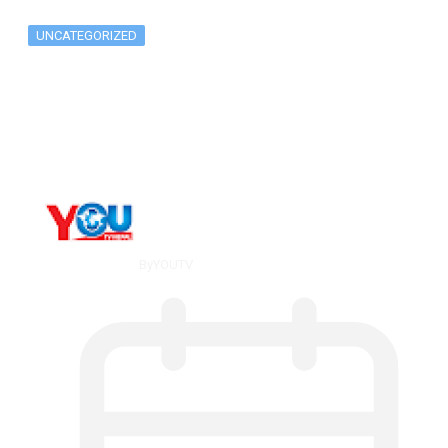
UNCATEGORIZED
Metatrader 5 метатрейдер, мета трейд,
мт,…
By
YOUTV