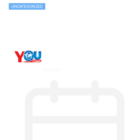
UNCATEGORIZED
What Is ADX Average Directional Index…
By
YOUTV