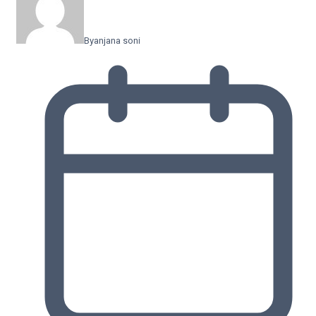
By
anjana soni