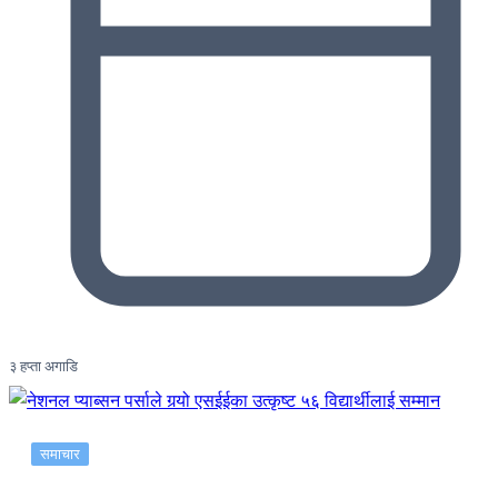
३ हप्ता अगाडि
समाचार