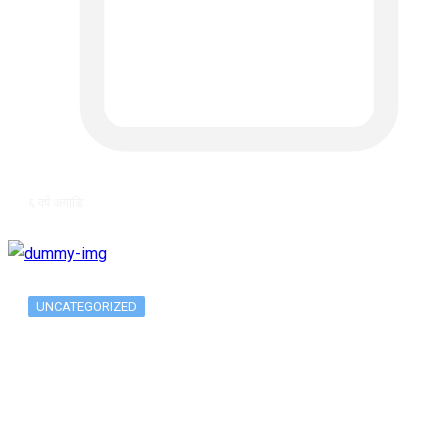
६ वर्ष अगाडि
UNCATEGORIZED
The 10 Best Substance Abuse
Counseling…