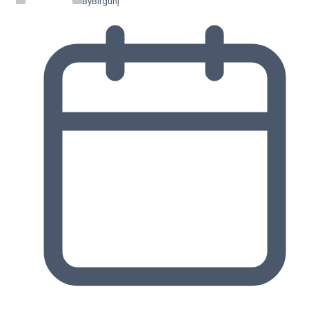
By
Birgunj