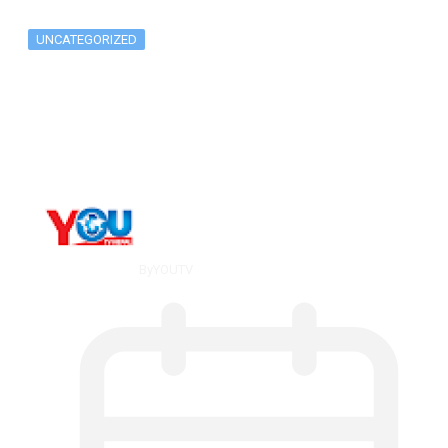
UNCATEGORIZED
The 10 Best Substance Abuse
Counseling…
By
YOUTV