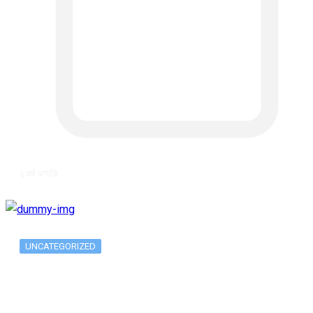
६ वर्ष अगाडि
UNCATEGORIZED
Long-term alcohol consumption alters
dorsal striatal…