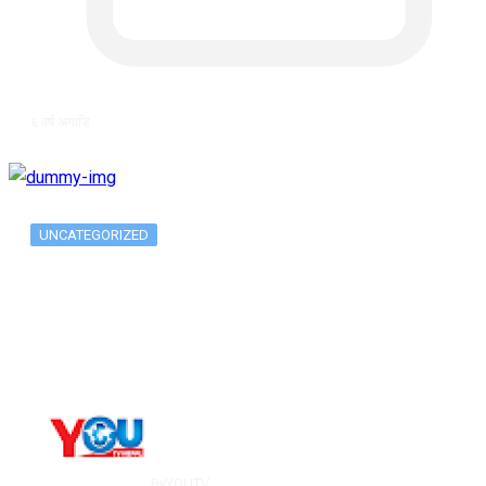
६ वर्ष अगाडि
UNCATEGORIZED
Metatrader 5 метатрейдер, мета трейд,
мт,…
By
YOUTV