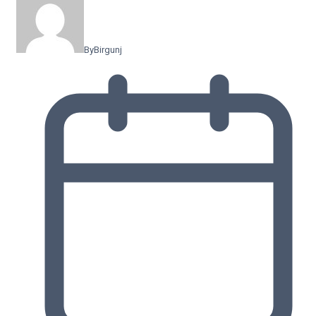
By
Birgunj