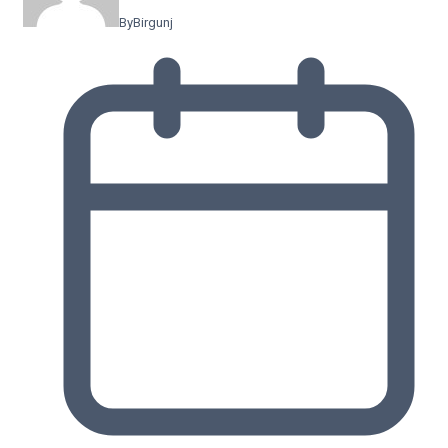
By
Birgunj