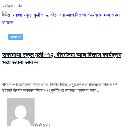
२ महिना अगाडि
समाचार
सगरमाथा स्कुल मुर्ली–१२, वीरगंजमा ब्याच वितरण कार्यक्रम
भव्य रूपमा सम्पन्न
वीरगंज — विद्यार्थीहरूमा नेतृत्व क्षमता, जिम्मेवारीबोध, अनुशासन तथा सेवाभावको विकास गर्ने
उद्देश्यले वीरगंज महानगरपालिका–१२ मुर्लीस्थित सगरमाथा स्कुलमा ‘ब्याच…
By
Birgunj