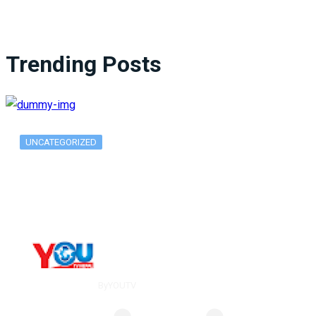
Trending Posts
UNCATEGORIZED
What Is ADX Average Directional Index…
By
YOUTV