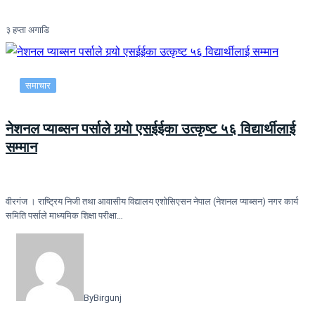
३ हप्ता अगाडि
समाचार
नेशनल प्याब्सन पर्साले गर्‍यो एसईईका उत्कृष्ट ५६ विद्यार्थीलाई
सम्मान
वीरगंज । राष्ट्रिय निजी तथा आवासीय विद्यालय एशोसिएसन नेपाल (नेशनल प्याब्सन) नगर कार्य
समिति पर्साले माध्यमिक शिक्षा परीक्षा…
By
Birgunj