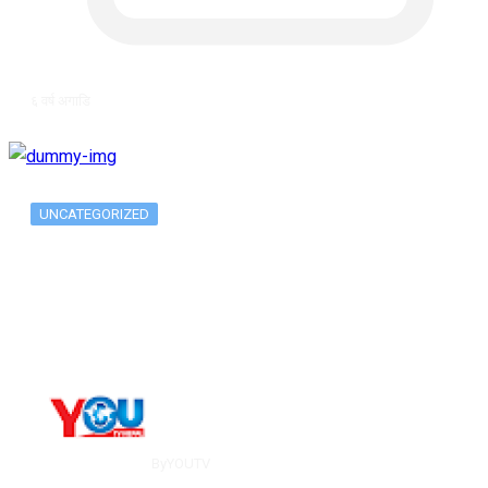
६ वर्ष अगाडि
UNCATEGORIZED
Metatrader 5 метатрейдер, мета трейд,
мт,…
By
YOUTV