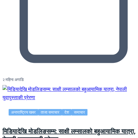
२ महिना अगाडि
अन्तराष्ट्रिय खबर
ताजा समाचार
देश
समाचार
मिडियादेखि मोडलिङसम्म: साक्षी लम्सालको बहुआयामिक यात्रा,