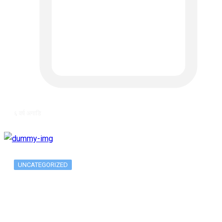
६ वर्ष अगाडि
UNCATEGORIZED
Long-term alcohol consumption alters
dorsal striatal…