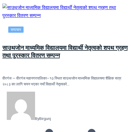
समाचार
साउथजोन माध्यमिक विद्यालयमा विद्यार्थी नेतृत्वको शपथ ग्रहण
तथा पुरस्कार वितरण सम्पन्न
वीरगंज — वीरगंज महानगरपालिका–१३ स्थित साउथजोन माध्यमिक विद्यालयमा शैक्षिक सत्र
२०८३ का लागि चयन भएका नयाँ विद्यार्थी नेतृत्वको…
By
Birgunj