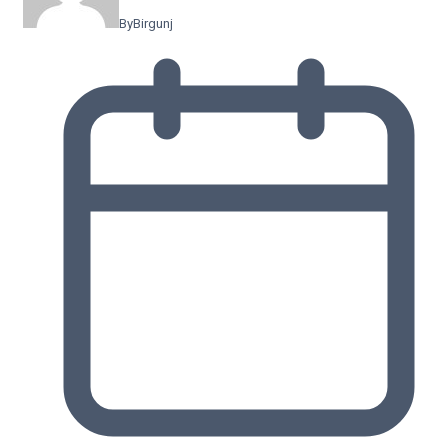
By
Birgunj