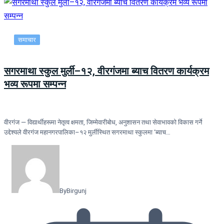
समाचार
सगरमाथा स्कुल मुर्ली–१२, वीरगंजमा ब्याच वितरण कार्यक्रम
भव्य रूपमा सम्पन्न
वीरगंज — विद्यार्थीहरूमा नेतृत्व क्षमता, जिम्मेवारीबोध, अनुशासन तथा सेवाभावको विकास गर्ने
उद्देश्यले वीरगंज महानगरपालिका–१२ मुर्लीस्थित सगरमाथा स्कुलमा ‘ब्याच…
By
Birgunj