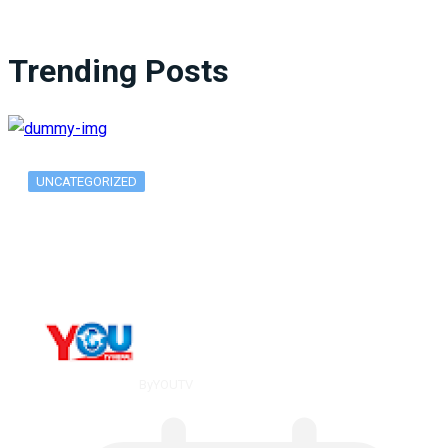
Trending Posts
UNCATEGORIZED
What Is ADX Average Directional Index…
By
YOUTV