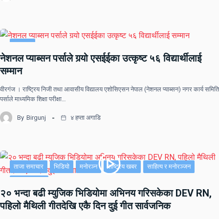
समाचार
नेशनल प्याब्सन पर्साले गर्‍यो एसईईका उत्कृष्ट ५६ विद्यार्थीलाई
सम्मान
वीरगंज । राष्ट्रिय निजी तथा आवासीय विद्यालय एशोसिएसन नेपाल (नेशनल प्याब्सन) नगर कार्य समिति
पर्साले माध्यमिक शिक्षा परीक्षा…
By
Birgunj
४ हप्ता अगाडि
ताजा समाचार
भिडियो
मनोरञ्न
राष्ट्रिय खबर
साहित्य र मनोरञ्जन
सूचना-प्रविधि
२० भन्दा बढी म्युजिक भिडियोमा अभिनय गरिसकेका DEV RN,
पहिलो मैथिली गीतदेखि एकै दिन दुई गीत सार्वजनिक