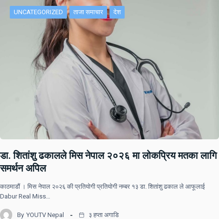
UNCATEGORIZED
ताजा समाचार
देश
डा. शितांशु ढकालले मिस नेपाल २०२६ मा लोकप्रिय मतका लागि
समर्थन अपिल
काठमाडौं । मिस नेपाल २०२६ की प्रतियोगी प्रतियोगी नम्बर १३ डा. शितांशु ढकाल ले आफूलाई
Dabur Real Miss…
By
YOUTV Nepal
३ हप्ता अगाडि