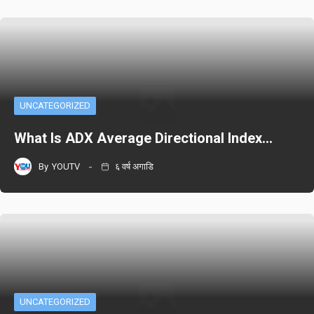
UNCATEGORIZED
What Is ADX Average Directional Index…
By
YOUTV
६ वर्ष अगाडि
UNCATEGORIZED