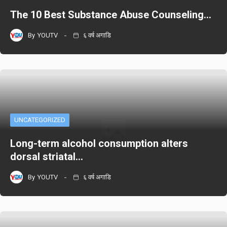
The 10 Best Substance Abuse Counseling…
By
YOUTV
६ वर्ष अगाडि
UNCATEGORIZED
Long-term alcohol consumption alters
dorsal striatal…
By
YOUTV
६ वर्ष अगाडि