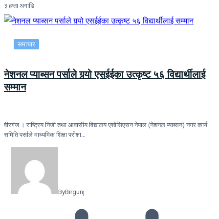
३ हप्ता अगाडि
समाचार
नेशनल प्याब्सन पर्साले गर्‍यो एसईईका उत्कृष्ट ५६ विद्यार्थीलाई
सम्मान
वीरगंज । राष्ट्रिय निजी तथा आवासीय विद्यालय एशोसिएसन नेपाल (नेशनल प्याब्सन) नगर कार्य
समिति पर्साले माध्यमिक शिक्षा परीक्षा…
By
Birgunj