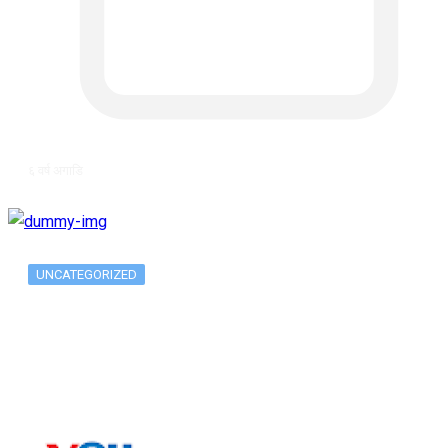
६ वर्ष अगाडि
UNCATEGORIZED
Long-term alcohol consumption alters
dorsal striatal…