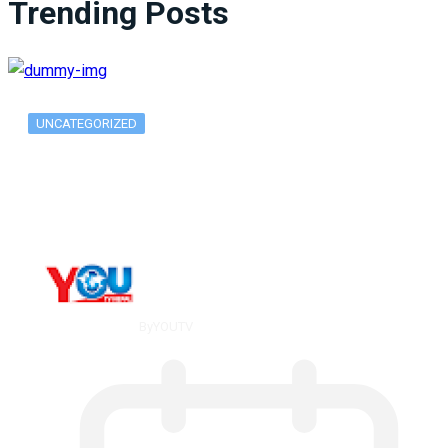
Trending Posts
UNCATEGORIZED
What Is ADX Average Directional Index…
By
YOUTV