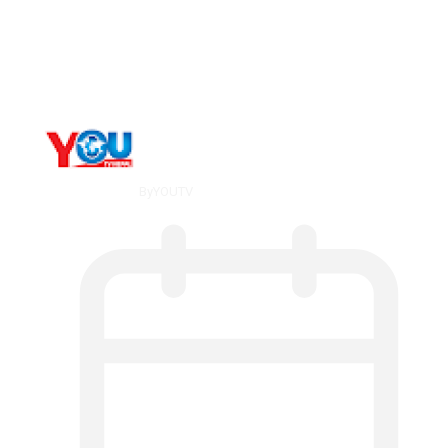
The 10 Best Substance Abuse
Counseling…
By
YOUTV