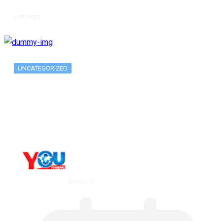
६ वर्ष अगाडि
UNCATEGORIZED
Metatrader 5 метатрейдер, мета трейд,
мт,…
By
YOUTV