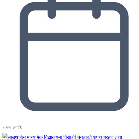
४ हप्ता अगाडि