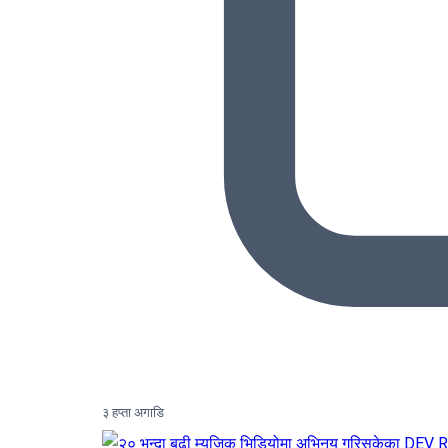
३ हप्ता अगाडि