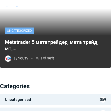
UNCATEGORIZED
Metatrader 5 метатрейдер, мета трейд,
мт,…
By
YOUTV
६ वर्ष अगाडि
Categories
Uncategorized
859