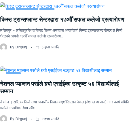
देश
राष्ट्रिय खबर
समाचार
किस्ट ट्रान्सप्लान्ट सेन्टरद्वारा १७औँ सफल कलेजो प्रत्यारोपण
ललितपुर – ललितपुरस्थित किस्ट शिक्षण अस्पताल अन्तर्गतको किस्ट ट्रान्सप्लान्ट सेन्टर ले निजी
क्षेत्रको आफ्नो १७औँ सफल कलेजो प्रत्यारोपण…
By
Birgunj
३ हप्ता अगाडि
समाचार
नेशनल प्याब्सन पर्साले गर्‍यो एसईईका उत्कृष्ट ५६ विद्यार्थीलाई
सम्मान
वीरगंज । राष्ट्रिय निजी तथा आवासीय विद्यालय एशोसिएसन नेपाल (नेशनल प्याब्सन) नगर कार्य समिति
पर्साले माध्यमिक शिक्षा परीक्षा…
By
Birgunj
४ हप्ता अगाडि