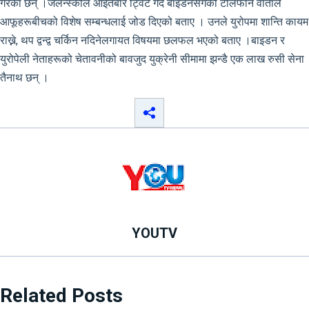
गरेका छन् ।जेलेन्स्कीले आइतबार ट्विट गर्दै बाइडनसँगको टेलिफोन वार्ताले
आफूहरूबीचको विशेष सम्बन्धलाई जोड दिएको बताए । उनले युरोपमा शान्ति कायम
राख्ने, थप द्वन्द्व चर्किन नदिनेलगायत विषयमा छलफल भएको बताए ।बाइडन र
युरोपेली नेताहरूको चेतावनीको बावजुद युक्रेनी सीमामा झन्डै एक लाख रुसी सेना
तैनाथ छन् ।
YOUTV
Related Posts