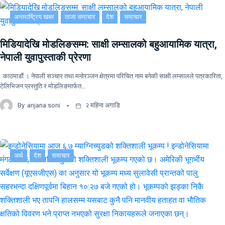
अन्तराष्ट्रिय खबर
ताजा समाचार
देश
समाचार
मिडियादेखि मोडलिङसम्म: साक्षी लम्सालको बहुआयामिक यात्रा,
नेपाली युवापुस्ताकी प्रेरणा
काठमाडौं । नेपाली सञ्चार तथा मनोरञ्जन क्षेत्रमा परिचित नाम बनेकी साक्षी लम्सालले पत्रकारिता,
टेलिभिजन प्रस्तुति र मोडलिङमार्फत…
By
anjana soni
२ महिना अगाडि
अर्थ
देश
समाचार