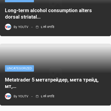
Long-term alcohol consumption alters
dorsal striatal…
By
YOUTV
६ वर्ष अगाडि
UNCATEGORIZED
Metatrader 5 метатрейдер, мета трейд,
мт,…
By
YOUTV
६ वर्ष अगाडि