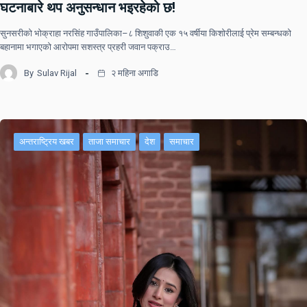
घटनाबारे थप अनुसन्धान भइरहेको छ!
सुनसरीको भोक्राहा नरसिंह गाउँपालिका–८ शिशुवाकी एक १५ वर्षीया किशोरीलाई प्रेम सम्बन्धको
बहानामा भगाएको आरोपमा सशस्त्र प्रहरी जवान पक्राउ…
By
Sulav Rijal
२ महिना अगाडि
अन्तराष्ट्रिय खबर
ताजा समाचार
देश
समाचार