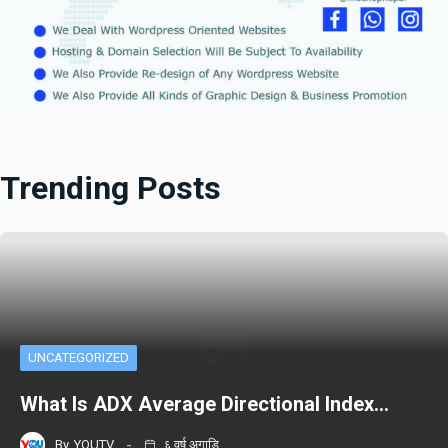
Trending Posts
UNCATEGORIZED
What Is ADX Average Directional Index…
By
YOUTV
६ वर्ष अगाडि