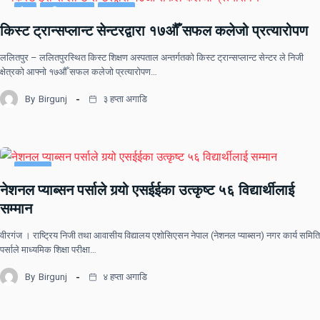
देश
राष्ट्रिय खबर
समाचार
किस्ट ट्रान्सप्लान्ट सेन्टरद्वारा १७औँ सफल कलेजो प्रत्यारोपण
ललितपुर – ललितपुरस्थित किस्ट शिक्षण अस्पताल अन्तर्गतको किस्ट ट्रान्सप्लान्ट सेन्टर ले निजी
क्षेत्रको आफ्नो १७औँ सफल कलेजो प्रत्यारोपण…
By
Birgunj
३ हप्ता अगाडि
समाचार
नेशनल प्याब्सन पर्साले गर्‍यो एसईईका उत्कृष्ट ५६ विद्यार्थीलाई
सम्मान
वीरगंज । राष्ट्रिय निजी तथा आवासीय विद्यालय एशोसिएसन नेपाल (नेशनल प्याब्सन) नगर कार्य समिति
पर्साले माध्यमिक शिक्षा परीक्षा…
By
Birgunj
४ हप्ता अगाडि