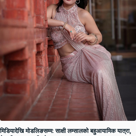
मिडियादेखि मोडलिङसम्म: साक्षी लम्सालको बहुआयामिक यात्रा,