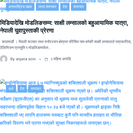
अन्तराष्ट्रिय खबर
ताजा समाचार
देश
समाचार
मिडियादेखि मोडलिङसम्म: साक्षी लम्सालको बहुआयामिक यात्रा,
नेपाली युवापुस्ताकी प्रेरणा
काठमाडौं । नेपाली सञ्चार तथा मनोरञ्जन क्षेत्रमा परिचित नाम बनेकी साक्षी लम्सालले पत्रकारिता,
टेलिभिजन प्रस्तुति र मोडलिङमार्फत…
By
anjana soni
२ महिना अगाडि
अर्थ
देश
समाचार