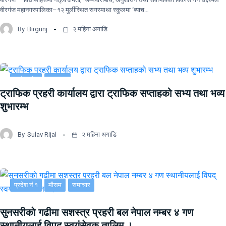
वीरगंज महानगरपालिका–१२ मुर्लीस्थित सगरमाथा स्कुलमा ‘ब्याच…
By
Birgunj
२ महिना अगाडि
प्रदेश नं २
समाचार
ट्राफिक प्रहरी कार्यालय द्वारा ट्राफिक सप्ताहको सभ्य तथा भव्य
शुभारम्भ
By
Sulav Rijal
२ महिना अगाडि
प्रदेश नं १
मौसम
समाचार
सुनसरीकाे गढीमा सशस्त्र प्रहरी बल नेपाल नम्बर ४ गण
स्थानीयलाई विपद् स्वयंसेवक तालिम ।