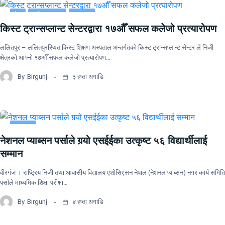
देश
राष्ट्रिय खबर
समाचार
किस्ट ट्रान्सप्लान्ट सेन्टरद्वारा १७औँ सफल कलेजो प्रत्यारोपण
ललितपुर – ललितपुरस्थित किस्ट शिक्षण अस्पताल अन्तर्गतको किस्ट ट्रान्सप्लान्ट सेन्टर ले निजी
क्षेत्रको आफ्नो १७औँ सफल कलेजो प्रत्यारोपण…
By
Birgunj
३ हप्ता अगाडि
समाचार
नेशनल प्याब्सन पर्साले गर्‍यो एसईईका उत्कृष्ट ५६ विद्यार्थीलाई
सम्मान
वीरगंज । राष्ट्रिय निजी तथा आवासीय विद्यालय एशोसिएसन नेपाल (नेशनल प्याब्सन) नगर कार्य समिति
पर्साले माध्यमिक शिक्षा परीक्षा…
By
Birgunj
४ हप्ता अगाडि