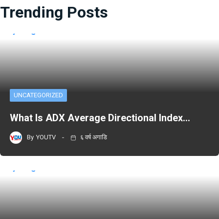
Trending Posts
UNCATEGORIZED
What Is ADX Average Directional Index…
By
YOUTV
६ वर्ष अगाडि