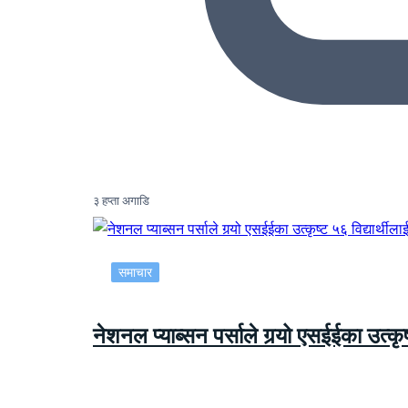
३ हप्ता अगाडि
समाचार
नेशनल प्याब्सन पर्साले गर्‍यो एसईईका उत्कृष