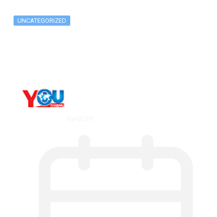
UNCATEGORIZED
What Is ADX Average Directional Index…
By
YOUTV