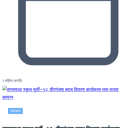
२ महिना अगाडि
समाचार