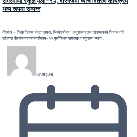
सगरमाथा स्कुल मुर्ली–१२, वीरगंजमा ब्याच वितरण कार्यक्रम
भव्य रूपमा सम्पन्न
वीरगंज — विद्यार्थीहरूमा नेतृत्व क्षमता, जिम्मेवारीबोध, अनुशासन तथा सेवाभावको विकास गर्ने
उद्देश्यले वीरगंज महानगरपालिका–१२ मुर्लीस्थित सगरमाथा स्कुलमा ‘ब्याच…
By
Birgunj