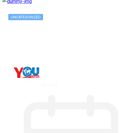
UNCATEGORIZED
Metatrader 5 метатрейдер, мета трейд,
мт,…
By
YOUTV