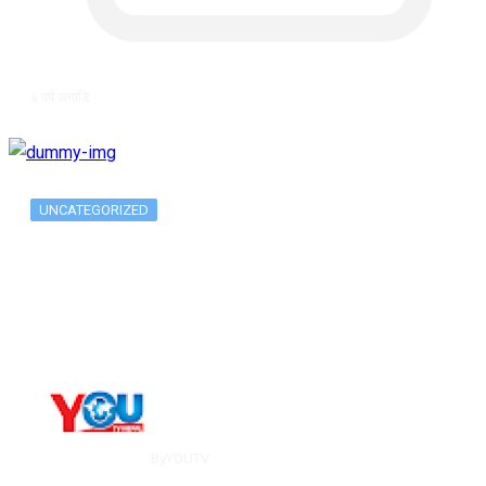
६ वर्ष अगाडि
UNCATEGORIZED
Long-term alcohol consumption alters
dorsal striatal…
By
YOUTV