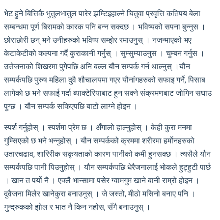
भेट हुने बित्तिकै भुतुलभातुल पारेर झम्टिइहाल्ने चितुवा प्रवृत्ति कतिपय बेला
सम्बन्धमा पूर्ण बिरामको कारक पनि बन्न सक्दछ । भविष्यको सपना बुन्नुस ।
छोराछोरी छन् भने उनीहरुको भविष्य सम्झेर रमाउनुस् । नजन्माएको भए
केटाकेटीको कल्पना गर्दै कुराकानी गर्नुस् । सुम्सुम्याउनुस । चुम्बन गर्नुस ।
उत्तेजनाको शिखरमा पुगेपछि अनि बल्ल यौन सम्पर्क गर्न थाल्नुस् ।यौन
सम्पर्कपछि पुरुष महिला दुवै शौचालयमा गएर यौनांगहरुको सफाइ गर्ने, पिसाब
लागेको छ भने सफाई गर्दा ब्याक्टेरियाबाट हुन सक्ने संक्रमणबाट जोगिन सघाउ
पुग्छ । यौन सम्पर्क सकिएपछि बाटो लाग्ने होइन ।
स्पर्श गर्नुहोस् । स्पर्शमा प्रेम छ । अँगालो हाल्नुहोस् । केही कुरा मनमा
गुम्सिएको छ भने भन्नुहोस् । यौन सम्पर्कको क्रममा शरीरमा हर्मोनहरुको
उतारचढाव, शारिरीक सकृयताको कारण पानीको कमी हुनसक्छ । त्यसैले यौन
सम्पर्कपछि पानी पिउनुहोस् । यौन सम्पर्कपछि धेरैजनालाई भोकले हुट्हुटी पार्छ
। खान त पर्यो नै । एक्लै भान्सामा पसेर ग्वामगुम खाने बानी राम्रो होइन ।
दुवैजना मिलेर खानेकुरा बनाउनुस् । जे जस्तो, मीठो मसिनो बनाए पनि ।
गुन्द्रुकको झोल र भात नै किन नहोस, सँगै बनाउनुस् ।