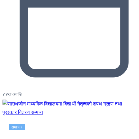
४ हप्ता अगाडि
समाचार