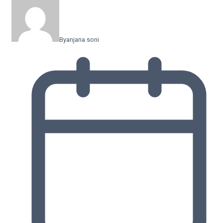
By
anjana soni