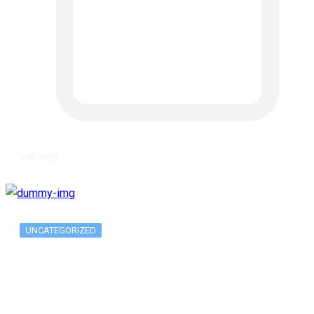
६ वर्ष अगाडि
UNCATEGORIZED
The 10 Best Substance Abuse
Counseling…