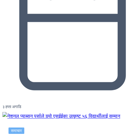
३ हप्ता अगाडि
समाचार