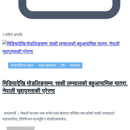
२ महिना अगाडि
अन्तराष्ट्रिय खबर
ताजा समाचार
देश
समाचार
मिडियादेखि मोडलिङसम्म: साक्षी लम्सालको बहुआयामिक यात्रा,
नेपाली युवापुस्ताकी प्रेरणा
काठमाडौं । नेपाली सञ्चार तथा मनोरञ्जन क्षेत्रमा परिचित नाम बनेकी साक्षी लम्सालले
पत्रकारिता, टेलिभिजन प्रस्तुति र मोडलिङमार्फत…