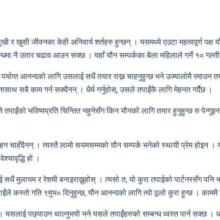
र खुसी जीवनका केही अनिवार्य शर्तहरु हुन्छन् । यसमध्ये एउटा महत्वपूर्ण पक्ष 
म्बन्धमा नै उतार चढाव आउन सक्छ । यहाँ यौन सम्पर्कका बेला महिलाले गर्ने १० गल्
षबाट पर्याप्त आनन्दको लागि उसलाई सधैं तयार राख्न चाहनुहुन्छ भने उज्यालोमै रमा
ाथ सबै काम गर्न सक्दैनन् । धैर्य गर्नुहोस्, उसले तपाईंकै लागि मेहनत गर्दैछ ।
े तपाईंको भविष्यप्रति चिन्तित नहुनेसँग किन यौनको लागि तयार हुनुहुन्छ रु पेन्गुइ
हन चाहँदैनन् । त्यस्तै लामो सयमसम्मको यौन सम्पर्क भनेको स्थायी प्रेम होइन ।
श्यावृद्धि हो ।
ैं मुलायम र रेशमी बनाइराख्नुहोस् । त्यसो त, यो कुरा तपाईको पार्टनरसँग पनि भर
ाईंले कस्तो गति ९मुभ० दिनुहुन्छ, यौन आनन्दको लागि त्यो ठूलो कुरा हुन्छ । काममै
यसलाई पछ्याउन थाल्नुभयो भने यसले तपाईंहरुको सम्बन्ध ध्वस्त पार्न सक्छ । धर्म