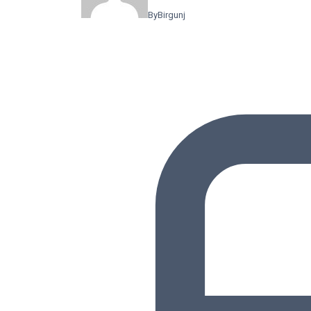
By
Birgunj