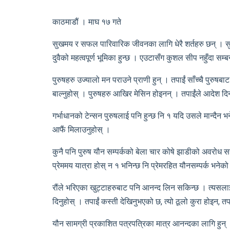
काठमाडौं । माघ १७ गते
सुखमय र सफल पारिवारिक जीवनका लागि धेरै शर्तहरु छन् । सुखी 
दुवैको महत्वपूर्ण भूमिका हुन्छ । एउटासँग कुशल सीप नहुँदा स
पुरुषहरु उज्यालो मन पराउने प्राणी हुन् । तपाईं साँच्चै पुरु
बाल्नुहोस् । पुरुषहरु आखिर मेसिन होइनन् । तपाईंले आदेश दिनास
गर्भाधानको टेन्सन पुरुषलाई पनि हुन्छ नि १ यदि उसले मान्दैन भन
आफैं मिलाउनुहोस् ।
कुनै पनि पुरुष यौन सम्पर्कको बेला चार कोषे झाडीको अवरोध स
प्रेममय यात्रा होस् न १ भनिन्छ नि प्रेमरहित यौनसम्पर्क भनेको वे
रौंले भरिएका खुट्टाहरुबाट पनि आनन्द लिन सकिन्छ । त्यसलाई सध
दिनुहोस् । तपाईं कस्ती देखिनुभएको छ, त्यो ठूलो कुरा होइन, तप
यौन सामग्री प्रकाशित पत्रपत्रिका मात्र आनन्दका लागि हुन् । 