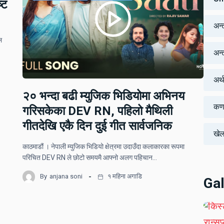
्ट
अन्
ल
अन्तर
अर्
२० भन्दा बढी म्युजिक भिडियोमा अभिनय
कर्
गरिसकेका DEV RN, पहिलो मैथिली
गीतदेखि एकै दिन दुई गीत सार्वजनिक
खे
काठमाडौं । नेपाली म्युजिक भिडियो क्षेत्रमा उदाउँदा कलाकारका रूपमा
परिचित DEV RN ले छोटो समयमै आफ्नो अलग पहिचान…
By
anjana soni
१ महिना अगाडि
Gal