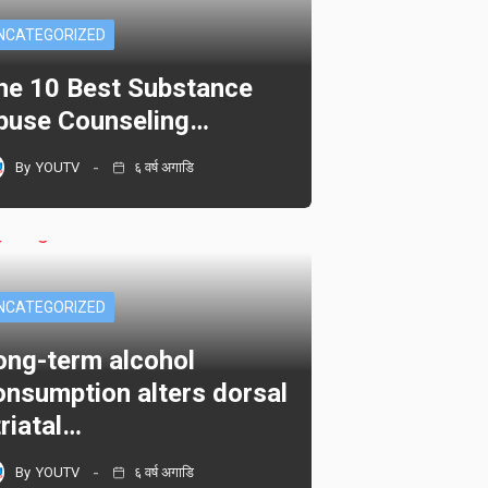
NCATEGORIZED
he 10 Best Substance
buse Counseling…
By
YOUTV
६ वर्ष अगाडि
NCATEGORIZED
ong-term alcohol
onsumption alters dorsal
triatal…
By
YOUTV
६ वर्ष अगाडि