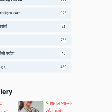
तराष्ट्रिय खबर
925
्वार्ता
21
थ
756
णाली प्रदेश
40
लकुद
459
lery