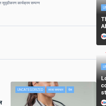
न सुदृढीकरण कार्यक्रम सम्पन्न
U
T
A
U
L
c
UNCATEGORIZED
ताजा समाचार
देश
s
ल