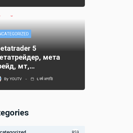
NCATEGORIZED
etatrader 5
етатрейдер, мета
рейд, мт,…
By
YOUTV
६ वर्ष अगाडि
tegories
categorized
859