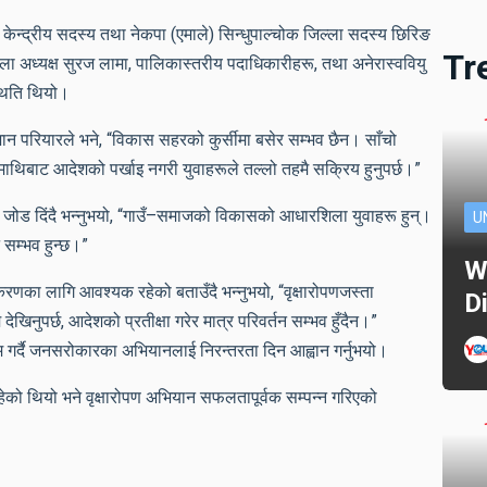
्व केन्द्रीय सदस्य तथा नेकपा (एमाले) सिन्धुपाल्चोक जिल्ला सदस्य छिरिङ
Tr
ला अध्यक्ष सुरज लामा, पालिकास्तरीय पदाधिकारीहरू, तथा अनेरास्ववियु
्थिति थियो।
िशान परियारले भने, “विकास सहरको कुर्सीमा बसेर सम्भव छैन। साँचो
 अब माथिबाट आदेशको पर्खाइ नगरी युवाहरूले तल्लो तहमै सक्रिय हुनुपर्छ।”
वमा जोड दिंदै भन्नुभयो, “गाउँ–समाजको विकासको आधारशिला युवाहरू हुन्।
U
 सम्भव हुन्छ।”
W
करणका लागि आवश्यक रहेको बताउँदै भन्नुभयो, “वृक्षारोपणजस्ता
D
ेखिनुपर्छ, आदेशको प्रतीक्षा गरेर मात्र परिवर्तन सम्भव हुँदैन।”
 गर्दै जनसरोकारका अभियानलाई निरन्तरता दिन आह्वान गर्नुभयो।
हेको थियो भने वृक्षारोपण अभियान सफलतापूर्वक सम्पन्न गरिएको