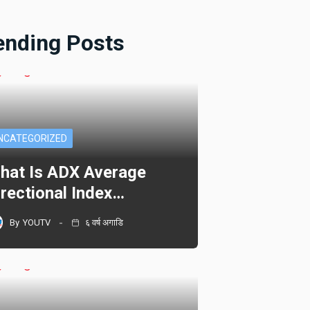
ending Posts
NCATEGORIZED
hat Is ADX Average
irectional Index…
By
YOUTV
६ वर्ष अगाडि