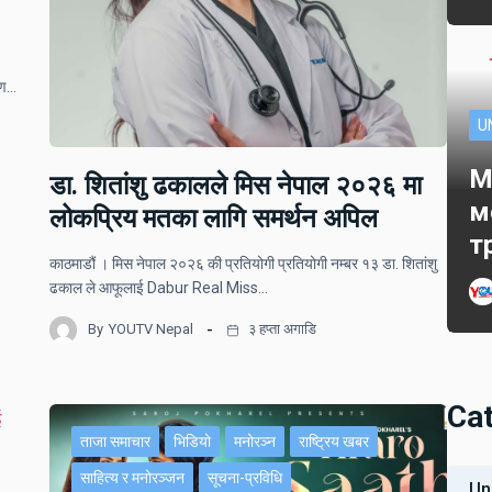
ोपण…
U
M
डा. शितांशु ढकालले मिस नेपाल २०२६ मा
м
लोकप्रिय मतका लागि समर्थन अपिल
т
काठमाडौं । मिस नेपाल २०२६ की प्रतियोगी प्रतियोगी नम्बर १३ डा. शितांशु
ढकाल ले आफूलाई Dabur Real Miss…
By
YOUTV Nepal
३ हप्ता अगाडि
Ca
ताजा समाचार
भिडियो
मनोरञ्न
राष्ट्रिय खबर
साहित्य र मनोरञ्जन
सूचना-प्रविधि
Un