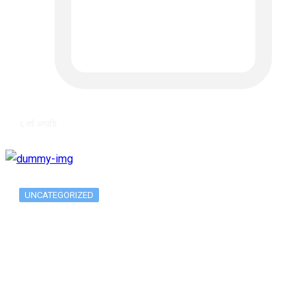
६ वर्ष अगाडि
UNCATEGORIZED
Long-term alcohol consumption alters
dorsal striatal…