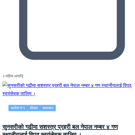
२ महिना अगाडि
प्रदेश नं १
मौसम
समाचार
सुनसरीकाे गढीमा सशस्त्र प्रहरी बल नेपाल नम्बर ४ गण
स्थानीयलाई विपद् स्वयंसेवक तालिम ।