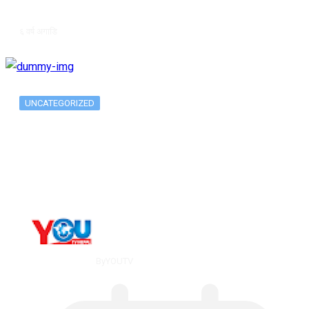
६ वर्ष अगाडि
UNCATEGORIZED
Metatrader 5 метатрейдер, мета трейд,
мт,…
By
YOUTV