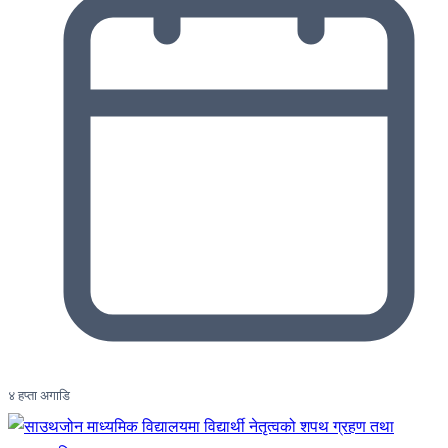
४ हप्ता अगाडि