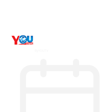
The 10 Best Substance Abuse
Counseling…
By
YOUTV