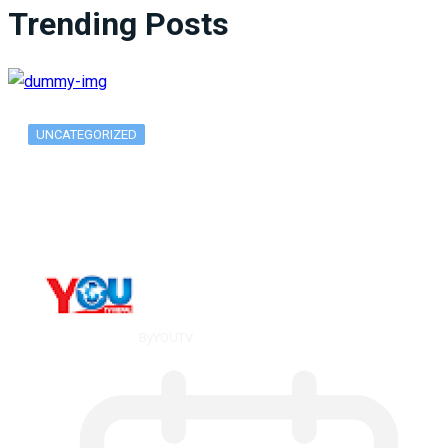
Trending Posts
UNCATEGORIZED
What Is ADX Average Directional Index…
By
YOUTV