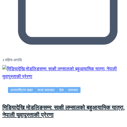
२ महिना अगाडि
अन्तराष्ट्रिय खबर
ताजा समाचार
देश
समाचार
मिडियादेखि मोडलिङसम्म: साक्षी लम्सालको बहुआयामिक यात्रा,
नेपाली युवापुस्ताकी प्रेरणा