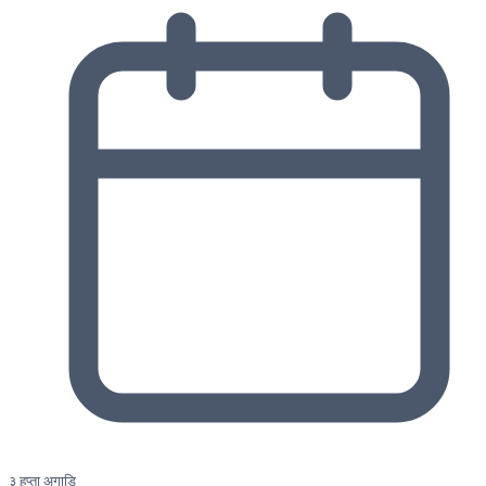
३ हप्ता अगाडि