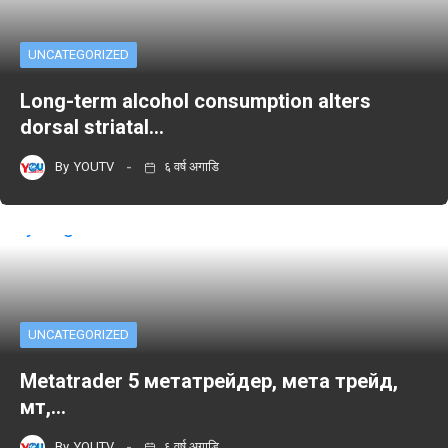
UNCATEGORIZED
Long-term alcohol consumption alters
dorsal striatal…
By
YOUTV
६ वर्ष अगाडि
UNCATEGORIZED
Metatrader 5 метатрейдер, мета трейд,
мт,…
By
YOUTV
६ वर्ष अगाडि