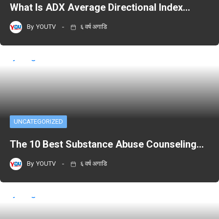
What Is ADX Average Directional Index…
By
YOUTV
६ वर्ष अगाडि
UNCATEGORIZED
The 10 Best Substance Abuse Counseling…
By
YOUTV
६ वर्ष अगाडि