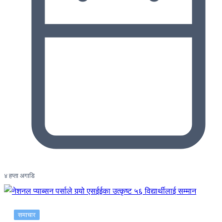
४ हप्ता अगाडि
समाचार