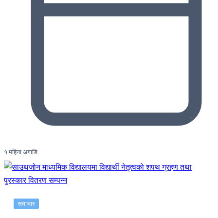
१ महिना अगाडि
समाचार