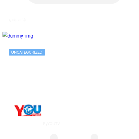
६ वर्ष अगाडि
UNCATEGORIZED
The 10 Best Substance Abuse
Counseling…
By
YOUTV