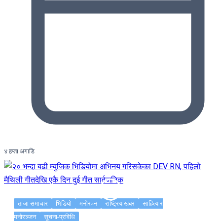
४ हप्ता अगाडि
ताजा समाचार
भिडियो
मनोरञ्न
राष्ट्रिय खबर
साहित्य र
मनोरञ्जन
सूचना-प्रविधि