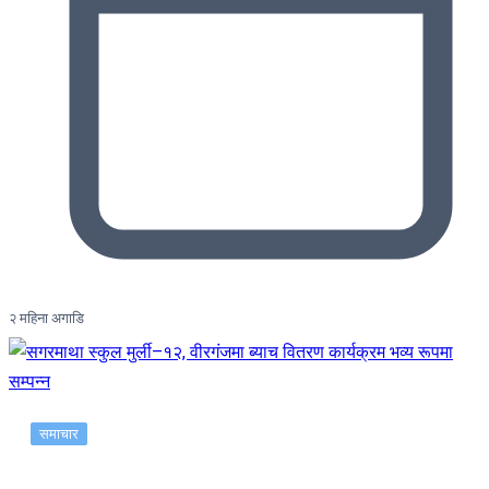
२ महिना अगाडि
समाचार