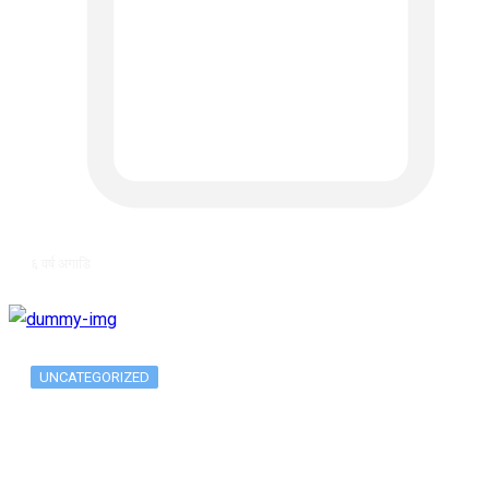
६ वर्ष अगाडि
UNCATEGORIZED
Metatrader 5 метатрейдер, мета трейд,
мт,…