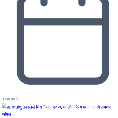
३ हप्ता अगाडि