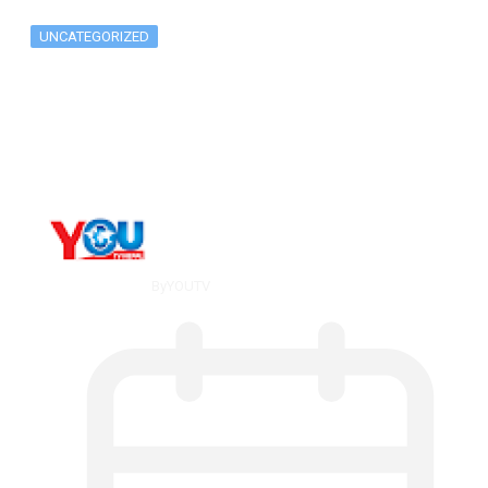
UNCATEGORIZED
Long-term alcohol consumption alters
dorsal striatal…
By
YOUTV