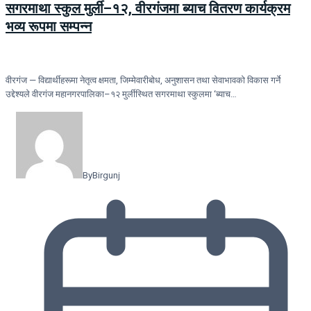
सगरमाथा स्कुल मुर्ली–१२, वीरगंजमा ब्याच वितरण कार्यक्रम
भव्य रूपमा सम्पन्न
वीरगंज — विद्यार्थीहरूमा नेतृत्व क्षमता, जिम्मेवारीबोध, अनुशासन तथा सेवाभावको विकास गर्ने
उद्देश्यले वीरगंज महानगरपालिका–१२ मुर्लीस्थित सगरमाथा स्कुलमा ‘ब्याच…
By
Birgunj