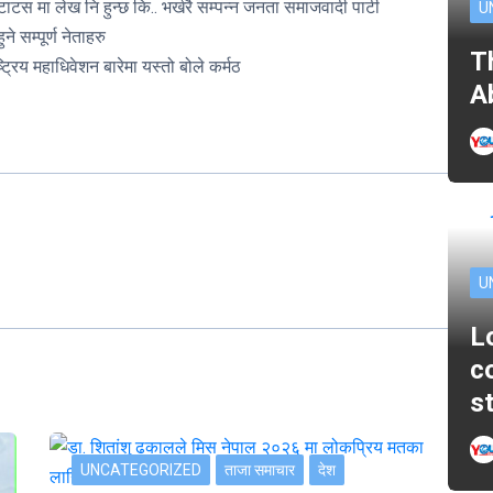
स मा लेख नि हुन्छ कि.. भर्खरै सम्पन्न जनता समाजवादी पार्टी
U
 सम्पूर्ण नेताहरु
T
्रिय महाधिवेशन बारेमा यस्तो बोले कर्मठ
A
U
L
c
s
UNCATEGORIZED
ताजा समाचार
देश