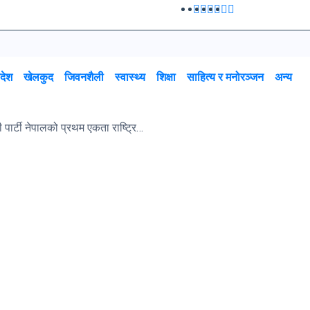
रदेश
खेलकुद
जिवनशैली
स्वास्थ्य
शिक्षा
साहित्य र मनोरञ्जन
अन्य
भर्खरै सम्पन्न जनता समाजवादी पार्टी नेपालको प्रथम एकता राष्ट्रिय महाधिवेशन बारेमा यस्तो बोले माननीय राजकिशोर यादव