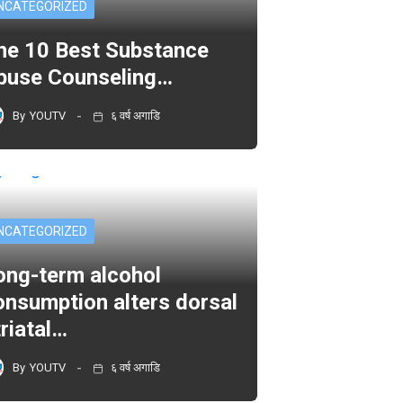
NCATEGORIZED
he 10 Best Substance
buse Counseling…
By
YOUTV
६ वर्ष अगाडि
NCATEGORIZED
ong-term alcohol
onsumption alters dorsal
triatal…
By
YOUTV
६ वर्ष अगाडि