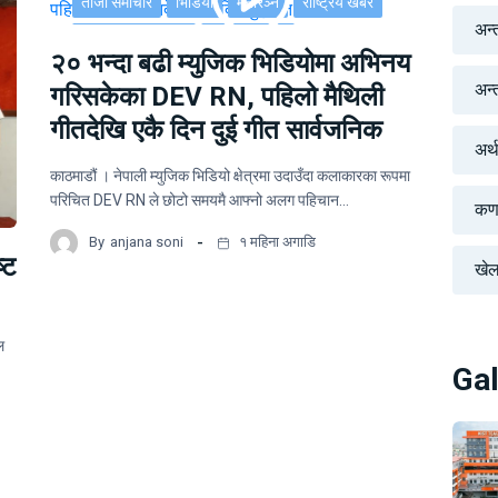
ताजा समाचार
भिडियो
मनोरञ्न
राष्ट्रिय खबर
अन्
साहित्य र मनोरञ्जन
सूचना-प्रविधि
२० भन्दा बढी म्युजिक भिडियोमा अभिनय
अन्तर
गरिसकेका DEV RN, पहिलो मैथिली
गीतदेखि एकै दिन दुई गीत सार्वजनिक
अर्
काठमाडौं । नेपाली म्युजिक भिडियो क्षेत्रमा उदाउँदा कलाकारका रूपमा
परिचित DEV RN ले छोटो समयमै आफ्नो अलग पहिचान…
कर्
By
anjana soni
१ महिना अगाडि
्ट
खे
ल
Gal