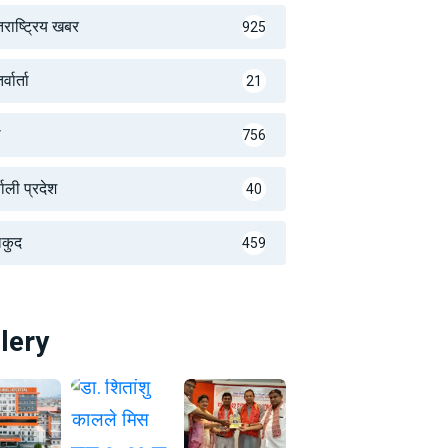
तराष्ट्रिय खबर
925
्वार्ता
21
थ
756
णाली प्रदेश
40
लकुद
459
lery