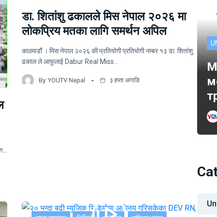
डा. शितांशु ढकालले मिस नेपाल २०२६ मा
लोकप्रिय मतका लागि समर्थन अपिल
U
काठमाडौं । मिस नेपाल २०२६ की प्रतियोगी प्रतियोगी नम्बर १३ डा. शितांशु
ढकाल ले आफूलाई Dabur Real Miss…
M
м
By
YOUTV Nepal
३ हप्ता अगाडि
т
ल
ोपण…
Ca
Un