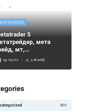
NCATEGORIZED
etatrader 5
етатрейдер, мета
рейд, мт,…
By
YOUTV
६ वर्ष अगाडि
tegories
categorized
859