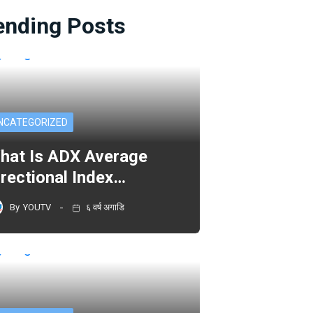
ending Posts
NCATEGORIZED
hat Is ADX Average
irectional Index…
By
YOUTV
६ वर्ष अगाडि