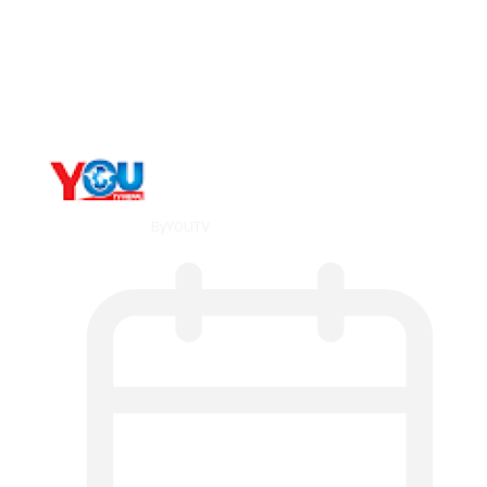
Metatrader 5 метатрейдер, мета трейд,
мт,…
By
YOUTV