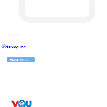
६ वर्ष अगाडि
UNCATEGORIZED
The 10 Best Substance Abuse
Counseling…