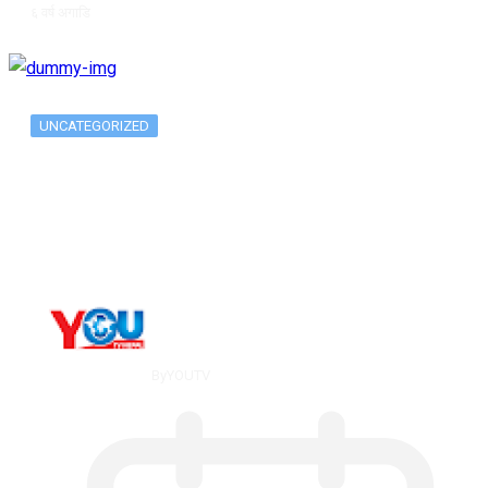
६ वर्ष अगाडि
UNCATEGORIZED
Long-term alcohol consumption alters
dorsal striatal…
By
YOUTV