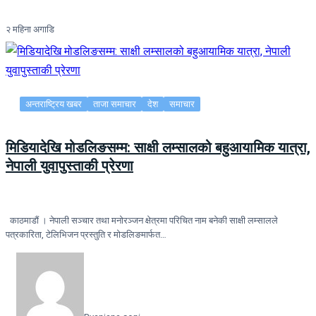
२ महिना अगाडि
अन्तराष्ट्रिय खबर
ताजा समाचार
देश
समाचार
मिडियादेखि मोडलिङसम्म: साक्षी लम्सालको बहुआयामिक यात्रा,
नेपाली युवापुस्ताकी प्रेरणा
काठमाडौं । नेपाली सञ्चार तथा मनोरञ्जन क्षेत्रमा परिचित नाम बनेकी साक्षी लम्सालले
पत्रकारिता, टेलिभिजन प्रस्तुति र मोडलिङमार्फत…