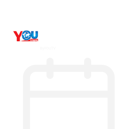
What Is ADX Average Directional Index…
By
YOUTV