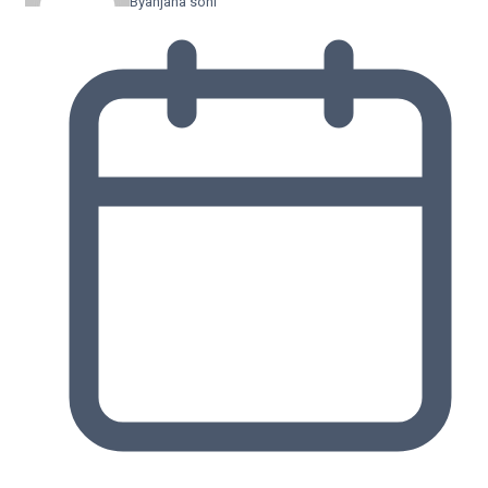
By
anjana soni