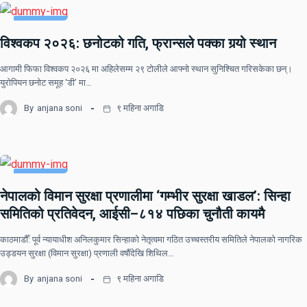
UNCATEGORIZED
विश्वकप २०२६: छनोटको गति, फ्रान्सले पक्का गर्‍यो स्थान
खेलकुद
आगामी फिफा विश्वकप २०२६ मा अहिलेसम्म २९ टोलीले आफ्नो स्थान सुनिश्चित गरिसकेका छन्।
युरोपियन छनोट समूह ‘डी’ मा…
By
anjana soni
९ महिना अगाडि
UNCATEGORIZED
नेपालको विमान सुरक्षा प्रणालीमा ‘गम्भीर सुरक्षा खाडल’: सिन्हा
समितिको प्रतिवेदन, आईसी–८१४ पछिका चुनौती कायमै
काठमाडौँ: पूर्व न्यायाधीश अनिलकुमार सिन्हाको नेतृत्वमा गठित उच्चस्तरीय समितिले नेपालको नागरिक
उड्डयन सुरक्षा (विमान सुरक्षा) प्रणाली वर्षौँदेखि शिथिल…
By
anjana soni
९ महिना अगाडि