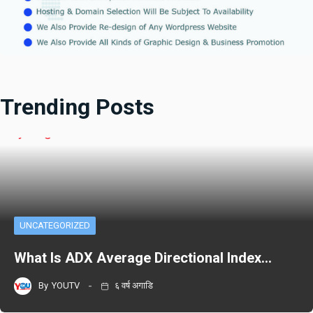
Trending Posts
UNCATEGORIZED
What Is ADX Average Directional Index…
By
YOUTV
६ वर्ष अगाडि