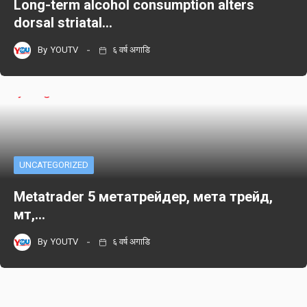
Long-term alcohol consumption alters
dorsal striatal…
By
YOUTV
६ वर्ष अगाडि
UNCATEGORIZED
Metatrader 5 метатрейдер, мета трейд,
мт,…
By
YOUTV
६ वर्ष अगाडि