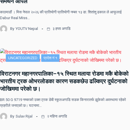
समर्थन अपिल
काठमाडौं । मिस नेपाल २०२६ की प्रतियोगी प्रतियोगी नम्बर १३ डा. शितांशु ढकाल ले आफूलाई
Dabur Real Miss…
By
YOUTV Nepal
३ हप्ता अगाडि
UNCATEGORIZED
प्रदेश नं १
विराटनगर महानगरपालिका–१५ स्थित मलाया रोडमा मकै बोकेको
भारतीय ट्रक ओभरलोडका कारण सडकछेउ ढल्किएर दुर्घटनाको
जोखिममा परेको छ।
BR 50 G 9719 नम्बरको उक्त ट्रक डेबी स्कुलअगाडि सडक किनारातर्फ झुकेको अवस्थामा रहेको
प्रहरीले जनाएको छ। घटनामा…
By
Sulav Rijal
२ महिना अगाडि