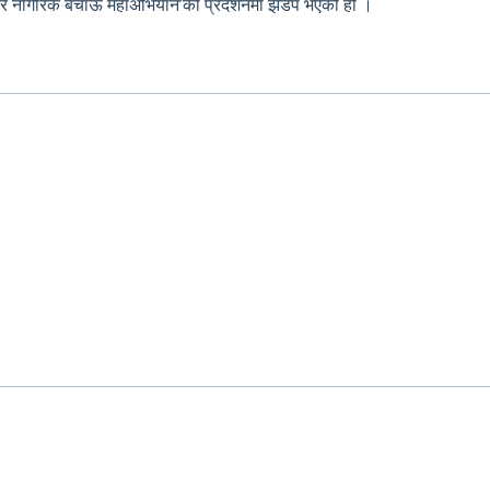
 संस्कृति र नागरिक बचाऊँ महाअभियान’को प्रदर्शनमा झडप भएको हो ।