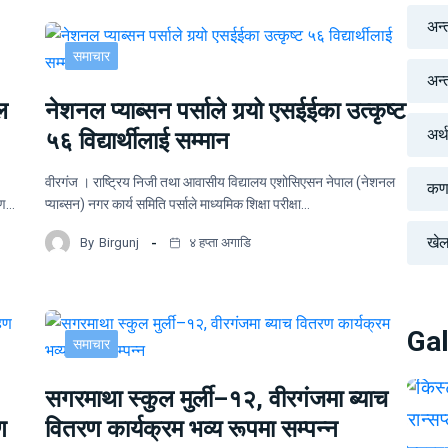
अन्
समाचार
अन्तर
ल
नेशनल प्याब्सन पर्साले गर्‍यो एसईईका उत्कृष्ट
अर्
५६ विद्यार्थीलाई सम्मान
वीरगंज । राष्ट्रिय निजी तथा आवासीय विद्यालय एशोसिएसन नेपाल (नेशनल
कर्
ोपण…
प्याब्सन) नगर कार्य समिति पर्साले माध्यमिक शिक्षा परीक्षा…
खे
By
Birgunj
४ हप्ता अगाडि
Gal
समाचार
सगरमाथा स्कुल मुर्ली–१२, वीरगंजमा ब्याच
ण
वितरण कार्यक्रम भव्य रूपमा सम्पन्न