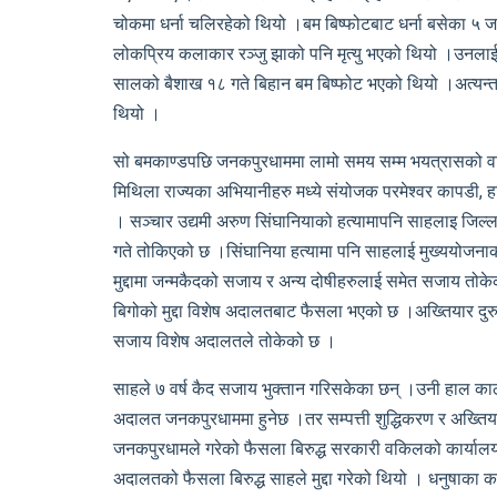
चोकमा धर्ना चलिरहेको थियो ।बम बिष्फोटबाट धर्ना बसेका ५ जनाको
लोकप्रिय कलाकार रञ्जु झाको पनि मृत्यु भएको थियो ।उनल
सालको बैशाख १८ गते बिहान बम बिष्फोट भएको थियो ।अत्यन्त 
थियो ।
सो बमकाण्डपछि जनकपुरधाममा लामो समय सम्म भयत्रासको वाता
मिथिला राज्यका अभियानीहरु मध्ये संयोजक परमेश्वर कापडी, 
। सञ्चार उद्यमी अरुण सिंघानियाको हत्यामापनि साहलाइ जिल्
गते तोकिएको छ ।सिंघानिया हत्यामा पनि साहलाई मुख्ययोजनाक
मुद्दामा जन्मकैदको सजाय र अन्य दोषीहरुलाई समेत सजाय तोक
बिगोको मुद्दा विशेष अदालतबाट फैसला भएको छ ।अख्तियार दु
सजाय विशेष अदालतले तोकेको छ ।
साहले ७ वर्ष कैद सजाय भुक्तान गरिसकेका छन् ।उनी हाल काठमाण
अदालत जनकपुरधाममा हुनेछ ।तर सम्पत्ती शुद्धिकरण र अख्तिया
जनकपुरधामले गरेको फैसला बिरुद्ध सरकारी वकिलको कार्यालयल
अदालतको फैसला बिरुद्ध साहले मुद्दा गरेको थियो । धनुषाका क