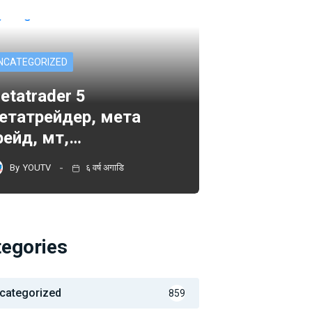
NCATEGORIZED
etatrader 5
етатрейдер, мета
рейд, мт,…
By
YOUTV
६ वर्ष अगाडि
tegories
categorized
859