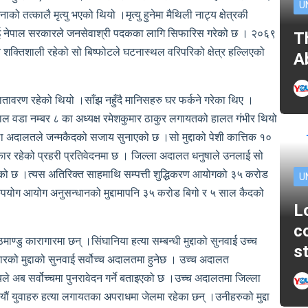
U
 तत्कालै मृत्यु भएको थियो ।मृत्यु हुनेमा मैथिली नाट्य क्षेत्रकी
ाई नेपाल सरकारले जनसेवाश्री पदकका लागि सिफारिस गरेको छ । २०६९
T
शक्तिशाली रहेको सो बिष्फोटले घटनास्थल वरिपरिको क्षेत्र हल्लिएको
A
वरण रहेको थियो ।साँझ नहुँदै मानिसहरु घर फर्कने गरेका थिए ।
हाल वडा नम्बर ८ का अध्यक्ष रमेशकुमार ठाकुर लगायतको हालत गंभीर थियो
ला अदालतले जन्मकैदको सजाय सुनाएको छ ।सो मुद्दाको पेशी कात्तिक १०
ार रहेको प्रहरी प्रतिवेदनमा छ । जिल्ला अदालत धनुषाले उनलाई सो
ेको छ ।त्यस अतिरिक्त साहमाथि सम्पत्ती शुद्धिकरण आयोगको ३५ करोड
U
रुपयोग आयोग अनुसन्धानको मुद्दामापनि ३५ करोड बिगो र ५ साल कैदको
L
c
्डु कारागारमा छन् ।सिंघानिया हत्या सम्बन्धी मुद्दाको सुनवाई उच्च
s
रको मुद्दाको सुनवाई सर्वोच्च अदालतमा हुनेछ । उच्च अदालत
े अब सर्वोच्चमा पुनरावेदन गर्ने बताइएको छ ।उच्च अदालतमा जिल्ला
यौं युवाहरु हत्या लगायतका अपराधमा जेलमा रहेका छन् ।उनीहरुको मुद्दा