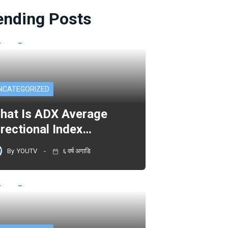
ending Posts
NCATEGORIZED
hat Is ADX Average
irectional Index…
By
YOUTV
६ वर्ष अगाडि