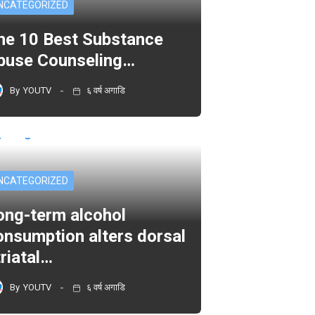
NCATEGORIZED
he 10 Best Substance
buse Counseling…
By
YOUTV
६ वर्ष अगाडि
NCATEGORIZED
ong-term alcohol
onsumption alters dorsal
triatal…
By
YOUTV
६ वर्ष अगाडि