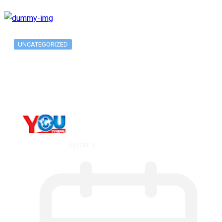
UNCATEGORIZED
What Is ADX Average Directional Index…
By
YOUTV