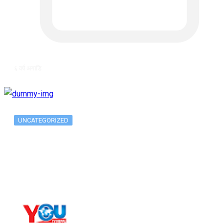
६ वर्ष अगाडि
UNCATEGORIZED
Long-term alcohol consumption alters
dorsal striatal…