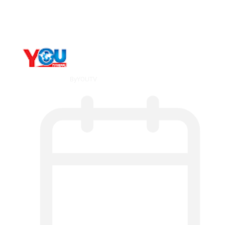
Counseling…
By
YOUTV