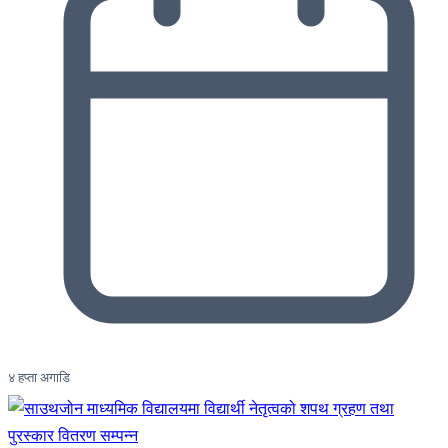
४ हप्ता अगाडि