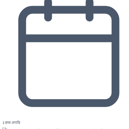
३ हप्ता अगाडि