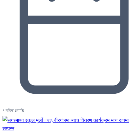
१ महिना अगाडि