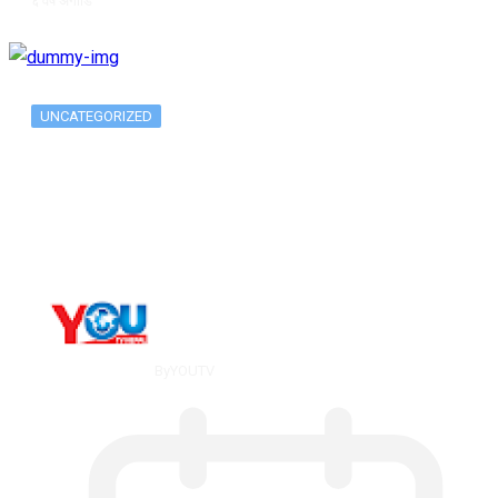
६ वर्ष अगाडि
UNCATEGORIZED
Metatrader 5 метатрейдер, мета трейд,
мт,…
By
YOUTV