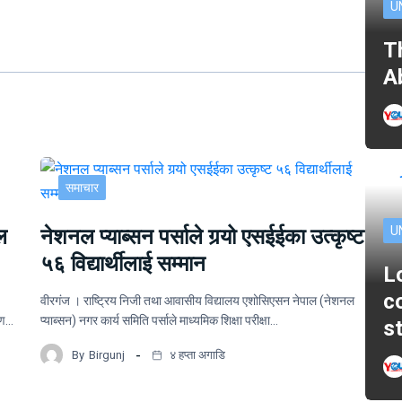
U
T
A
समाचार
U
ल
नेशनल प्याब्सन पर्साले गर्‍यो एसईईका उत्कृष्ट
५६ विद्यार्थीलाई सम्मान
L
c
वीरगंज । राष्ट्रिय निजी तथा आवासीय विद्यालय एशोसिएसन नेपाल (नेशनल
ोपण…
प्याब्सन) नगर कार्य समिति पर्साले माध्यमिक शिक्षा परीक्षा…
s
By
Birgunj
४ हप्ता अगाडि