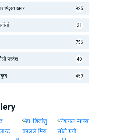
तराष्ट्रिय खबर
925
्वार्ता
21
थ
756
णाली प्रदेश
40
लकुद
459
lery