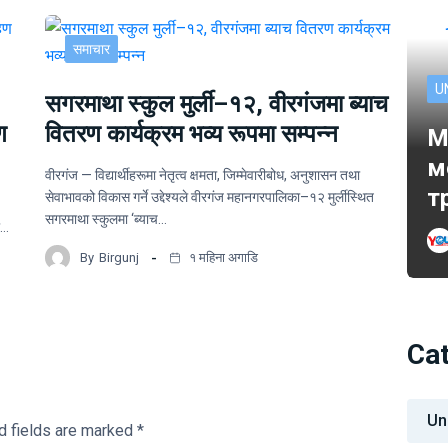
समाचार
U
सगरमाथा स्कुल मुर्ली–१२, वीरगंजमा ब्याच
ण
वितरण कार्यक्रम भव्य रूपमा सम्पन्न
M
м
वीरगंज — विद्यार्थीहरूमा नेतृत्व क्षमता, जिम्मेवारीबोध, अनुशासन तथा
т
सेवाभावको विकास गर्ने उद्देश्यले वीरगंज महानगरपालिका–१२ मुर्लीस्थित
सगरमाथा स्कुलमा ‘ब्याच…
ो…
By
Birgunj
१ महिना अगाडि
Ca
Un
d fields are marked
*