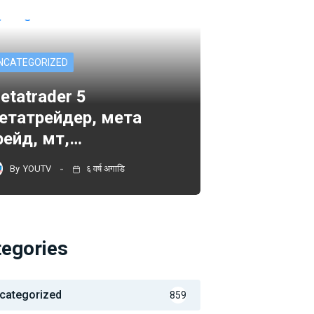
NCATEGORIZED
etatrader 5
етатрейдер, мета
рейд, мт,…
By
YOUTV
६ वर्ष अगाडि
tegories
categorized
859