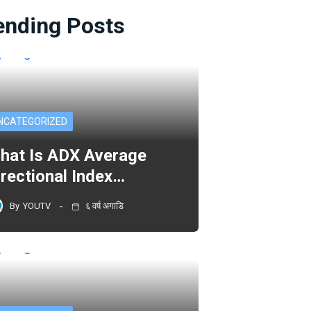
ending Posts
NCATEGORIZED
hat Is ADX Average
irectional Index…
By
YOUTV
६ वर्ष अगाडि