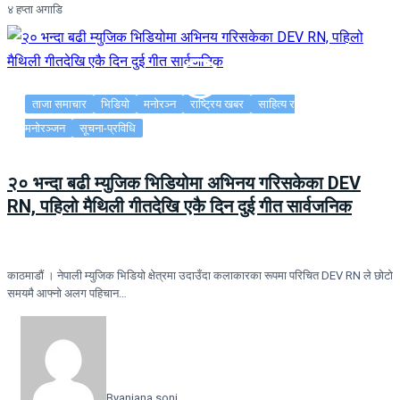
४ हप्ता अगाडि
ताजा समाचार
भिडियो
मनोरञ्न
राष्ट्रिय खबर
साहित्य र
मनोरञ्जन
सूचना-प्रविधि
२० भन्दा बढी म्युजिक भिडियोमा अभिनय गरिसकेका DEV
RN, पहिलो मैथिली गीतदेखि एकै दिन दुई गीत सार्वजनिक
काठमाडौं । नेपाली म्युजिक भिडियो क्षेत्रमा उदाउँदा कलाकारका रूपमा परिचित DEV RN ले छोटो
समयमै आफ्नो अलग पहिचान…
By
anjana soni