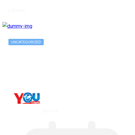
६ वर्ष अगाडि
UNCATEGORIZED
Metatrader 5 метатрейдер, мета трейд,
мт,…
By
YOUTV