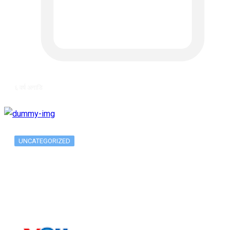
६ वर्ष अगाडि
UNCATEGORIZED
Long-term alcohol consumption alters
dorsal striatal…