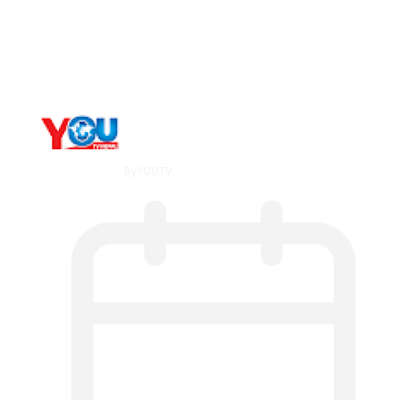
The 10 Best Substance Abuse
Counseling…
By
YOUTV