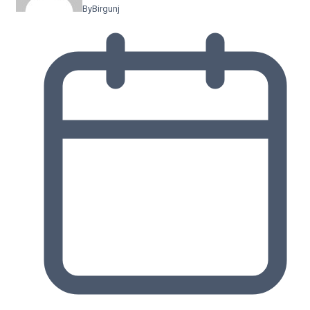
By
Birgunj