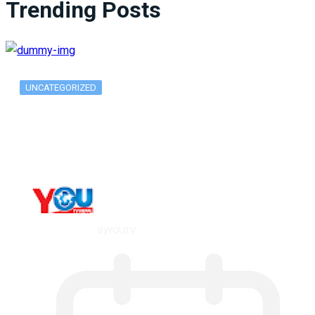
Trending Posts
UNCATEGORIZED
What Is ADX Average Directional Index…
By
YOUTV