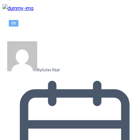
देश
By
Sulav Rijal