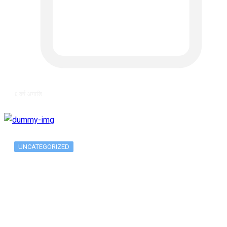
६ वर्ष अगाडि
UNCATEGORIZED
Metatrader 5 метатрейдер, мета трейд,
мт,…