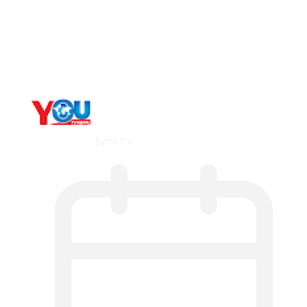
Long-term alcohol consumption alters
dorsal striatal…
By
YOUTV