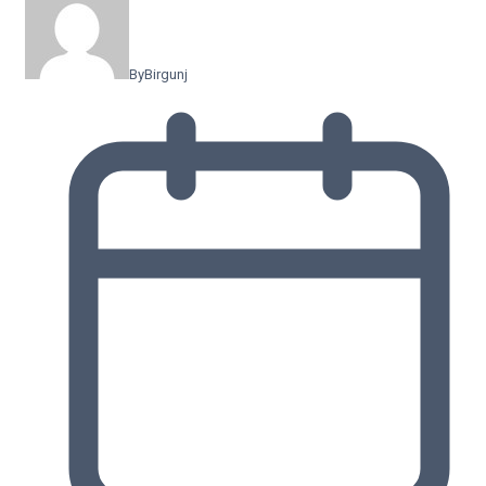
By
Birgunj