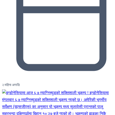
२ महिना अगाडि