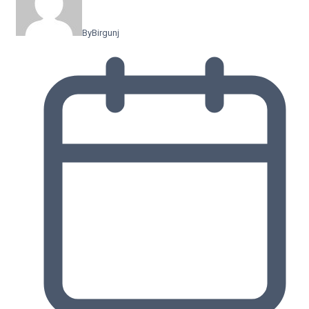
By
Birgunj