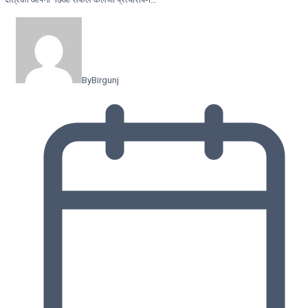
By
Birgunj