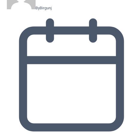
By
Birgunj