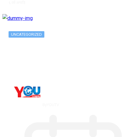
६ वर्ष अगाडि
UNCATEGORIZED
The 10 Best Substance Abuse
Counseling…
By
YOUTV