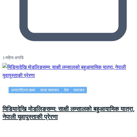
२ महिना अगाडि
अन्तराष्ट्रिय खबर
ताजा समाचार
देश
समाचार
मिडियादेखि मोडलिङसम्म: साक्षी लम्सालको बहुआयामिक यात्रा,
नेपाली युवापुस्ताकी प्रेरणा