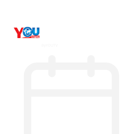
What Is ADX Average Directional Index…
By
YOUTV