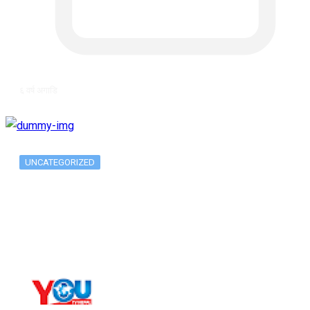
६ वर्ष अगाडि
UNCATEGORIZED
The 10 Best Substance Abuse
Counseling…