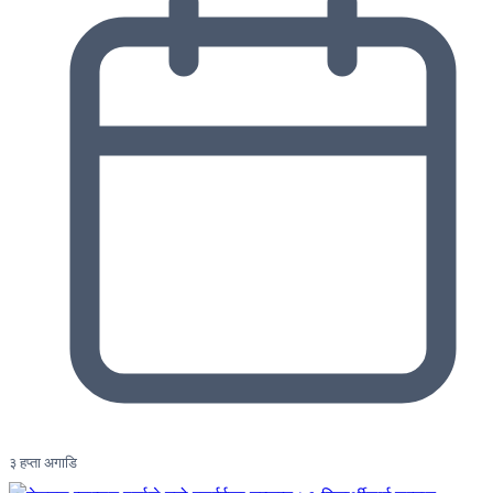
३ हप्ता अगाडि