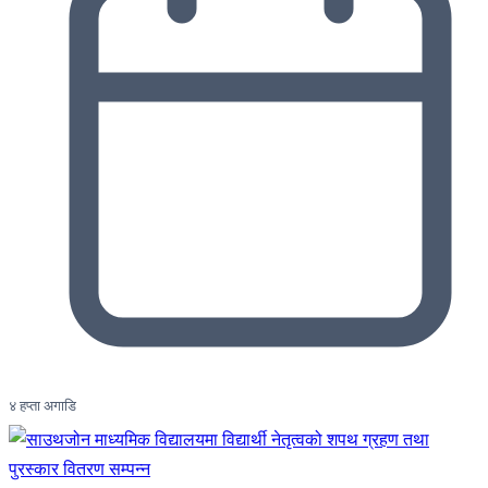
४ हप्ता अगाडि