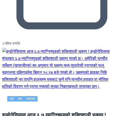
२ महिना अगाडि
अर्थ
देश
समाचार
इन्डोनेसियामा आज ६.७ म्याग्निच्युडको शक्तिशाली भूकम्प !