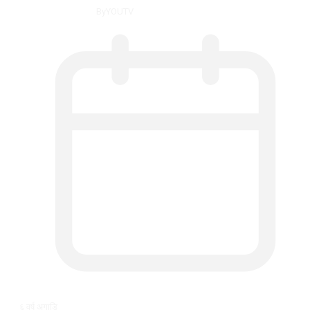
By
YOUTV
६ वर्ष अगाडि