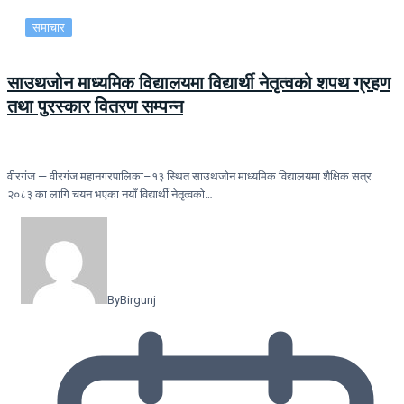
समाचार
साउथजोन माध्यमिक विद्यालयमा विद्यार्थी नेतृत्वको शपथ ग्रहण
तथा पुरस्कार वितरण सम्पन्न
वीरगंज — वीरगंज महानगरपालिका–१३ स्थित साउथजोन माध्यमिक विद्यालयमा शैक्षिक सत्र
२०८३ का लागि चयन भएका नयाँ विद्यार्थी नेतृत्वको…
By
Birgunj