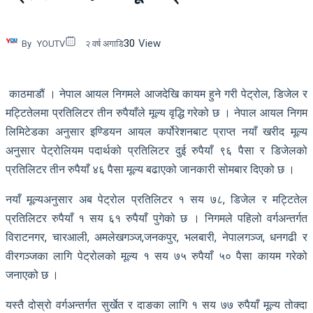
30
View
By
YOUTV
२ वर्ष अगाडि
काठमाडौं । नेपाल आयल निगमले आजदेखि कायम हुने गरी पेट्रोल, डिजेल र
मट्टितेलमा प्रतिलिटर तीन रुपैयाँले मूल्य वृद्धि गरेको छ । नेपाल आयल निगम
लिमिटेडका अनुसार इण्डियन आयल कर्पोरेशनबाट प्राप्त नयाँ खरीद मूल्य
अनुसार पेट्रोलियम पदार्थको प्रतिलिटर दुई रुपैयाँ ९६ पैसा र डिजेलको
प्रतिलिटर तीन रुपैयाँ ४६ पैसा मूल्य बढाएको जानकारी सोमबार दिएको छ ।
नयाँ मूल्यअनुसार अब पेट्रोल प्रतिलिटर १ सय ७८, डिजेल र मट्टितेल
प्रतिलिटर रुपैयाँ १ सय ६१ रुपैयाँ पुगेको छ । निगमले पहिलो वर्गअन्तर्गत
विराटनगर, चारआली, अमलेखगञ्ज,जनकपुर, भलबारी, नेपालगञ्ज, धनगढी र
वीरगञ्जका लागि पेट्रोलको मूल्य १ सय ७५ रुपैयाँ ५० पैसा कायम गरेको
जनाएको छ ।
यस्तै दोस्रो वर्गअन्तर्गत सुर्खेत र दाङका लागि १ सय ७७ रुपैयाँ मूल्य तोक्दा