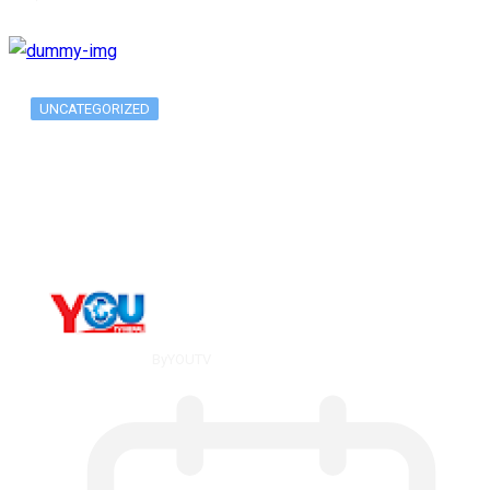
UNCATEGORIZED
Long-term alcohol consumption alters
dorsal striatal…
By
YOUTV