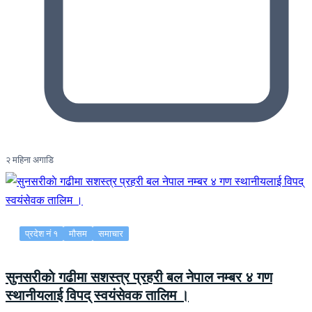
२ महिना अगाडि
प्रदेश नं १
मौसम
समाचार
सुनसरीकाे गढीमा सशस्त्र प्रहरी बल नेपाल नम्बर ४ गण
स्थानीयलाई विपद् स्वयंसेवक तालिम ।