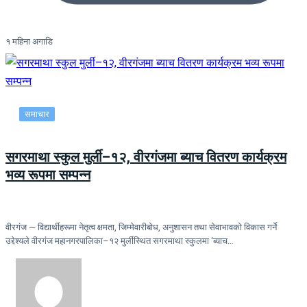
१ महिना अगाडि
समाचार
सगरमाथा स्कुल मुर्ली–१२, वीरगंजमा ब्याच वितरण कार्यक्रम
भव्य रूपमा सम्पन्न
वीरगंज — विद्यार्थीहरूमा नेतृत्व क्षमता, जिम्मेवारीबोध, अनुशासन तथा सेवाभावको विकास गर्ने
उद्देश्यले वीरगंज महानगरपालिका–१२ मुर्लीस्थित सगरमाथा स्कुलमा ‘ब्याच…