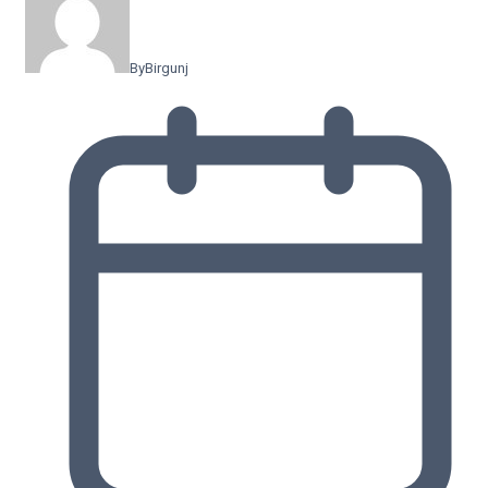
By
Birgunj