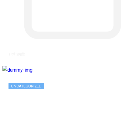
६ वर्ष अगाडि
UNCATEGORIZED
Metatrader 5 метатрейдер, мета трейд,
мт,…