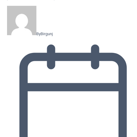
By
Birgunj