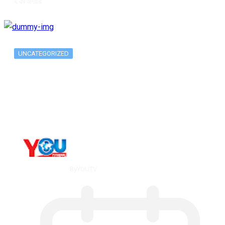
६ वर्ष अगाडि
UNCATEGORIZED
The 10 Best Substance Abuse
Counseling…
By
YOUTV