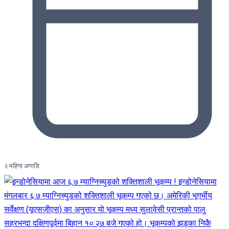
२ महिना अगाडि