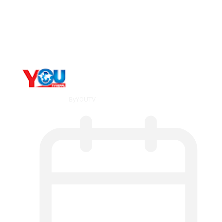
Long-term alcohol consumption alters
dorsal striatal…
By
YOUTV