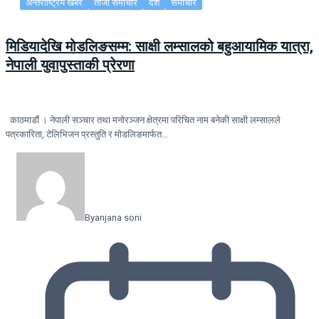
अन्तराष्ट्रिय खबर
ताजा समाचार
देश
समाचार
मिडियादेखि मोडलिङसम्म: साक्षी लम्सालको बहुआयामिक यात्रा,
नेपाली युवापुस्ताकी प्रेरणा
काठमाडौं । नेपाली सञ्चार तथा मनोरञ्जन क्षेत्रमा परिचित नाम बनेकी साक्षी लम्सालले
पत्रकारिता, टेलिभिजन प्रस्तुति र मोडलिङमार्फत…
By
anjana soni