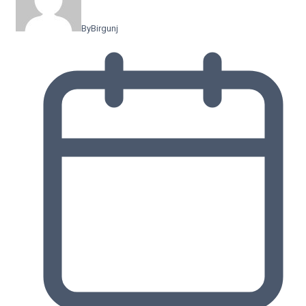
By
Birgunj