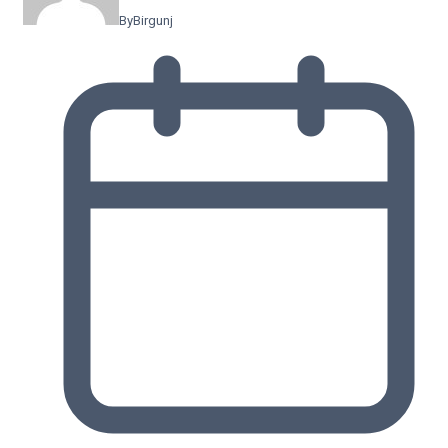
By
Birgunj