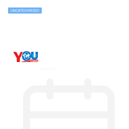
UNCATEGORIZED
What Is ADX Average Directional Index…
By
YOUTV