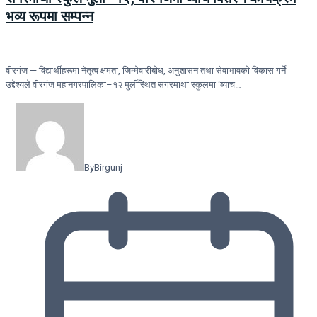
भव्य रूपमा सम्पन्न
वीरगंज — विद्यार्थीहरूमा नेतृत्व क्षमता, जिम्मेवारीबोध, अनुशासन तथा सेवाभावको विकास गर्ने
उद्देश्यले वीरगंज महानगरपालिका–१२ मुर्लीस्थित सगरमाथा स्कुलमा ‘ब्याच…
By
Birgunj