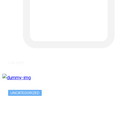
६ वर्ष अगाडि
UNCATEGORIZED
The 10 Best Substance Abuse
Counseling…