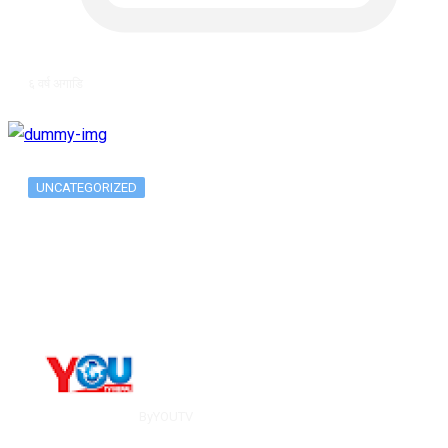
६ वर्ष अगाडि
UNCATEGORIZED
Long-term alcohol consumption alters
dorsal striatal…
By
YOUTV