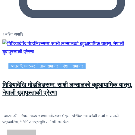
२ महिना अगाडि
अन्तराष्ट्रिय खबर
ताजा समाचार
देश
समाचार
मिडियादेखि मोडलिङसम्म: साक्षी लम्सालको बहुआयामिक यात्रा,
नेपाली युवापुस्ताकी प्रेरणा
काठमाडौं । नेपाली सञ्चार तथा मनोरञ्जन क्षेत्रमा परिचित नाम बनेकी साक्षी लम्सालले
पत्रकारिता, टेलिभिजन प्रस्तुति र मोडलिङमार्फत…