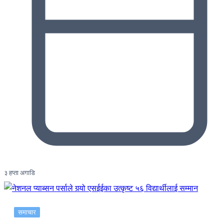
३ हप्ता अगाडि
समाचार