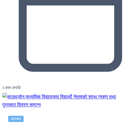
४ हप्ता अगाडि
समाचार