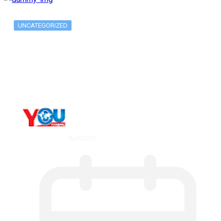
UNCATEGORIZED
Metatrader 5 метатрейдер, мета трейд,
мт,…
By
YOUTV