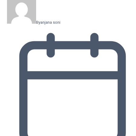
By
anjana soni