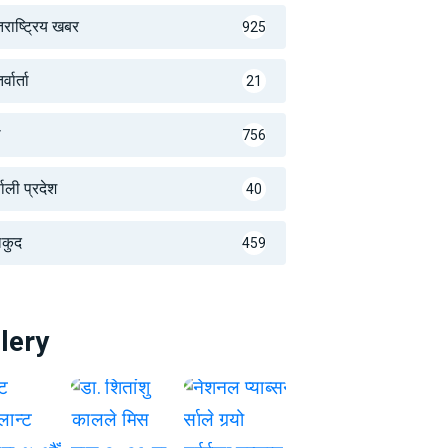
तराष्ट्रिय खबर
925
्वार्ता
21
थ
756
णाली प्रदेश
40
लकुद
459
lery