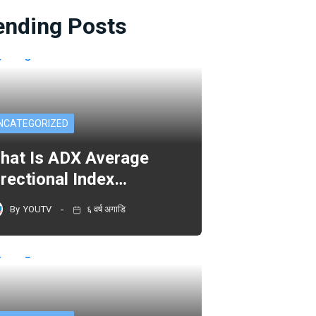
ending Posts
NCATEGORIZED
hat Is ADX Average
irectional Index…
By
YOUTV
६ वर्ष अगाडि