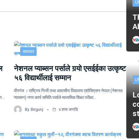
U
T
A
समाचार
ल
नेशनल प्याब्सन पर्साले गर्‍यो एसईईका उत्कृष्ट
५६ विद्यार्थीलाई सम्मान
U
वीरगंज । राष्ट्रिय निजी तथा आवासीय विद्यालय एशोसिएसन नेपाल (नेशनल
L
ोपण…
प्याब्सन) नगर कार्य समिति पर्साले माध्यमिक शिक्षा परीक्षा…
c
By
Birgunj
४ हप्ता अगाडि
s