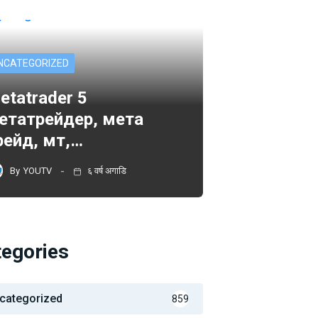
NCATEGORIZED
etatrader 5
етатрейдер, мета
рейд, мт,…
By
YOUTV
६ वर्ष अगाडि
tegories
categorized
859