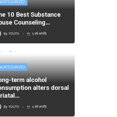
NCATEGORIZED
he 10 Best Substance
buse Counseling…
By
YOUTV
६ वर्ष अगाडि
NCATEGORIZED
ong-term alcohol
onsumption alters dorsal
triatal…
By
YOUTV
६ वर्ष अगाडि