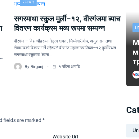
समाचार
सगरमाथा स्कुल मुर्ली–१२, वीरगंजमा ब्याच
ण
वितरण कार्यक्रम भव्य रूपमा सम्पन्न
U
वीरगंज — विद्यार्थीहरूमा नेतृत्व क्षमता, जिम्मेवारीबोध, अनुशासन तथा
M
सेवाभावको विकास गर्ने उद्देश्यले वीरगंज महानगरपालिका–१२ मुर्लीस्थित
м
सगरमाथा स्कुलमा ‘ब्याच…
ो…
т
By
Birgunj
१ महिना अगाडि
Ca
d fields are marked
*
Un
Website Url