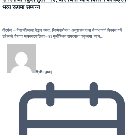
भव्य रूपमा सम्पन्न
वीरगंज — विद्यार्थीहरूमा नेतृत्व क्षमता, जिम्मेवारीबोध, अनुशासन तथा सेवाभावको विकास गर्ने
उद्देश्यले वीरगंज महानगरपालिका–१२ मुर्लीस्थित सगरमाथा स्कुलमा ‘ब्याच…
By
Birgunj