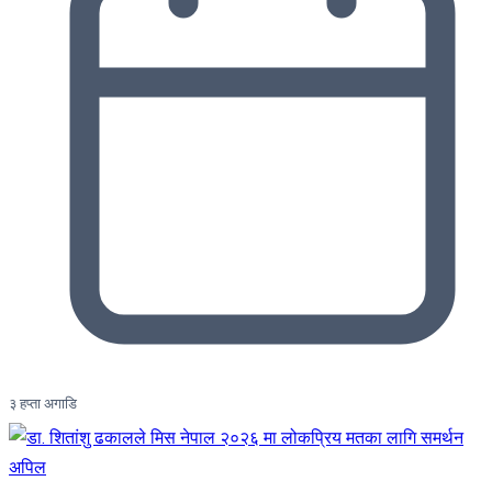
३ हप्ता अगाडि