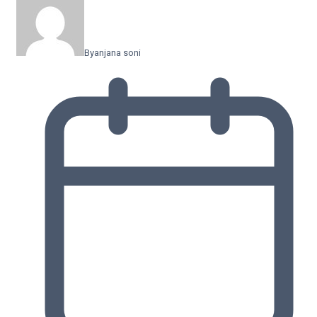
By
anjana soni