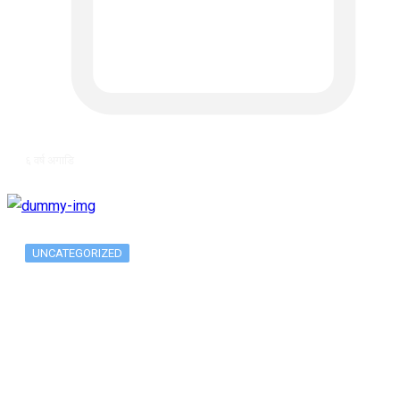
६ वर्ष अगाडि
UNCATEGORIZED
Long-term alcohol consumption alters
dorsal striatal…