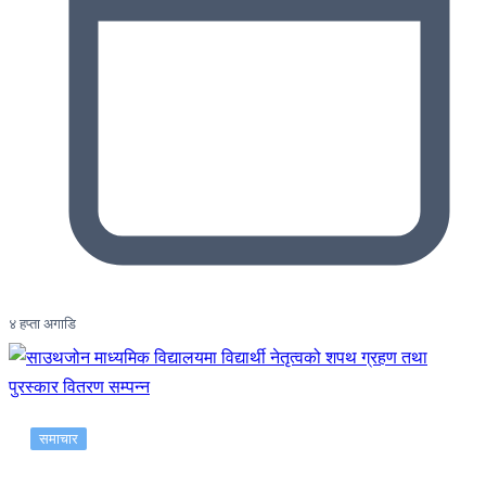
४ हप्ता अगाडि
समाचार