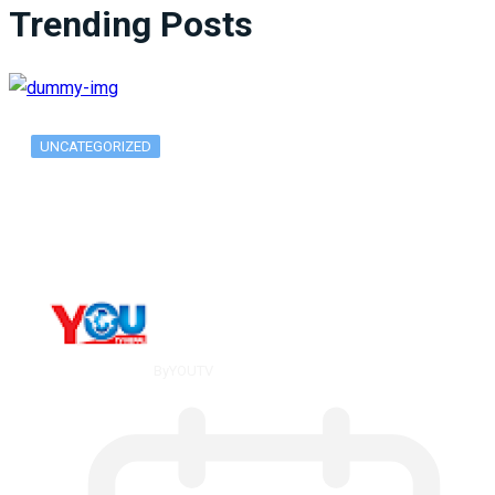
Trending Posts
UNCATEGORIZED
What Is ADX Average Directional Index…
By
YOUTV