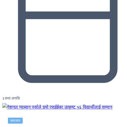
३ हप्ता अगाडि
समाचार