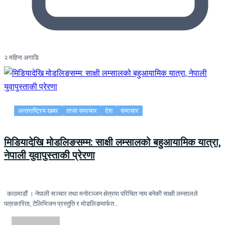
२ महिना अगाडि
अन्तराष्ट्रिय खबर
ताजा समाचार
देश
समाचार
मिडियादेखि मोडलिङसम्म: साक्षी लम्सालको बहुआयामिक यात्रा,
नेपाली युवापुस्ताकी प्रेरणा
काठमाडौं । नेपाली सञ्चार तथा मनोरञ्जन क्षेत्रमा परिचित नाम बनेकी साक्षी लम्सालले
पत्रकारिता, टेलिभिजन प्रस्तुति र मोडलिङमार्फत…