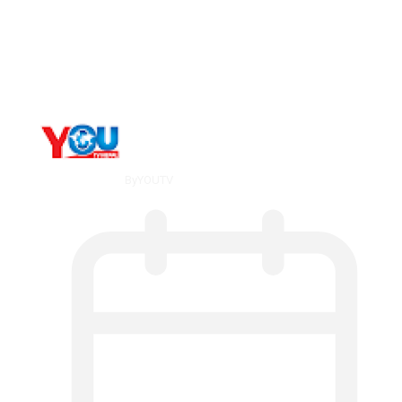
The 10 Best Substance Abuse
Counseling…
By
YOUTV