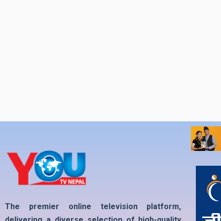
The premier online television platform,
delivering a diverse selection of high-quality