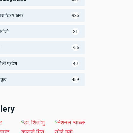
तराष्ट्रिय खबर
925
्वार्ता
21
थ
756
णाली प्रदेश
40
लकुद
459
lery