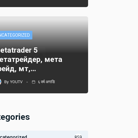
NCATEGORIZED
etatrader 5
етатрейдер, мета
рейд, мт,…
By
YOUTV
६ वर्ष अगाडि
tegories
categorized
859