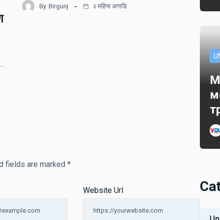
By
Birgunj
२ महिना अगाडि
ण
U
ो…
M
м
т
d fields are marked
*
Ca
Website Url
Un