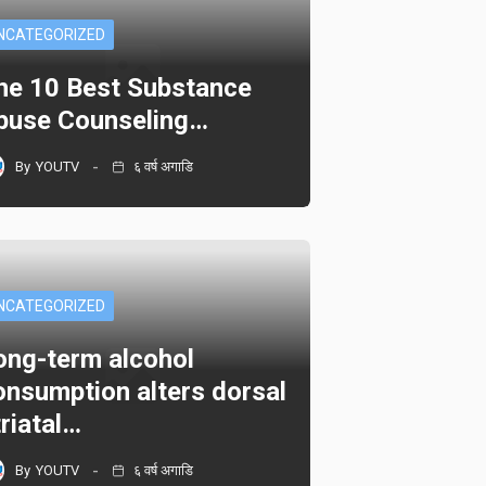
NCATEGORIZED
he 10 Best Substance
buse Counseling…
By
YOUTV
६ वर्ष अगाडि
NCATEGORIZED
ong-term alcohol
onsumption alters dorsal
triatal…
By
YOUTV
६ वर्ष अगाडि