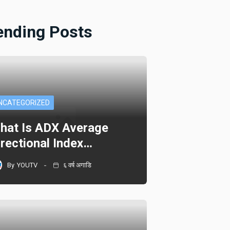
ending Posts
NCATEGORIZED
hat Is ADX Average
irectional Index…
By
YOUTV
६ वर्ष अगाडि