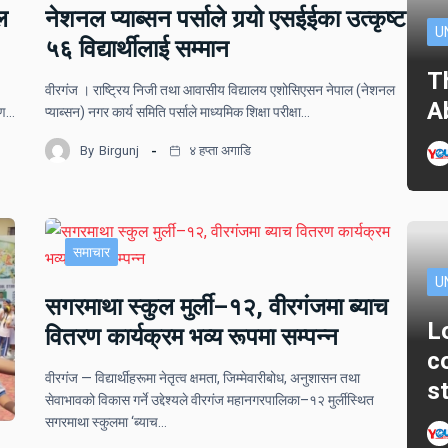
ल
नेशनल प्याब्सन पर्साले गर्‍यो एसईईका उत्कृष्ट
U
५६ विद्यार्थीलाई सम्मान
T
वीरगंज । राष्ट्रिय निजी तथा आवासीय विद्यालय एशोसिएसन नेपाल (नेशनल
A
ोपण…
प्याब्सन) नगर कार्य समिति पर्साले माध्यमिक शिक्षा परीक्षा…
By
Birgunj
४ हप्ता अगाडि
समाचार
U
सगरमाथा स्कुल मुर्ली–१२, वीरगंजमा ब्याच
L
वितरण कार्यक्रम भव्य रूपमा सम्पन्न
c
वीरगंज — विद्यार्थीहरूमा नेतृत्व क्षमता, जिम्मेवारीबोध, अनुशासन तथा
s
सेवाभावको विकास गर्ने उद्देश्यले वीरगंज महानगरपालिका–१२ मुर्लीस्थित
सगरमाथा स्कुलमा ‘ब्याच…