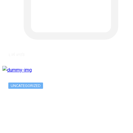
६ वर्ष अगाडि
UNCATEGORIZED
Long-term alcohol consumption alters
dorsal striatal…