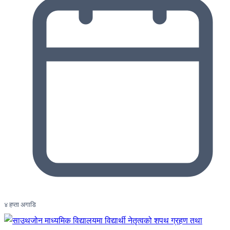
४ हप्ता अगाडि