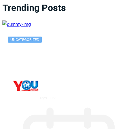
Trending Posts
UNCATEGORIZED
What Is ADX Average Directional Index…
By
YOUTV