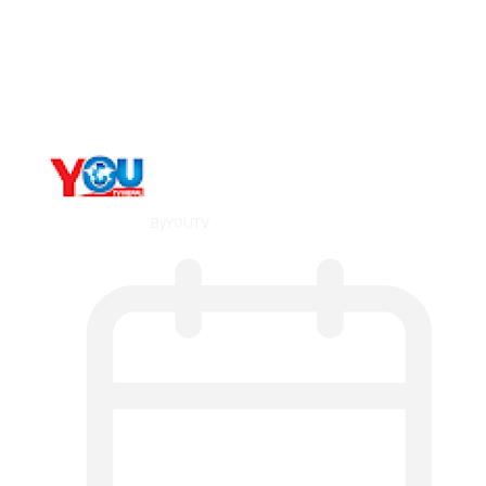
The 10 Best Substance Abuse
Counseling…
By
YOUTV