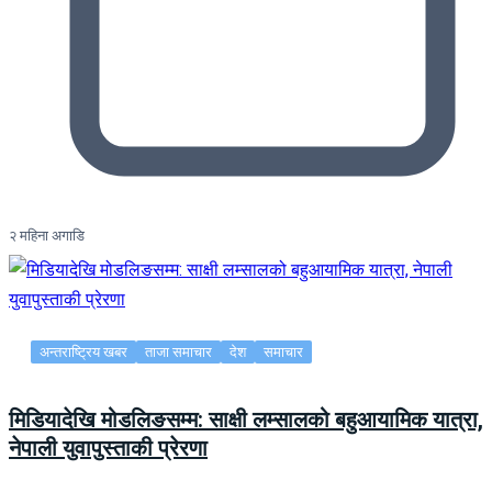
२ महिना अगाडि
अन्तराष्ट्रिय खबर
ताजा समाचार
देश
समाचार
मिडियादेखि मोडलिङसम्म: साक्षी लम्सालको बहुआयामिक यात्रा,
नेपाली युवापुस्ताकी प्रेरणा