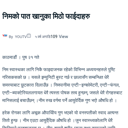
निमको पात खानुका मिठो फाईदाहरु
109
View
By
YOUTV
५ वर्ष अगाडि
काठमाडौं । पुष २१ गते
निम स्वास्थका लागि निकै फाइदाजनक रहेको विभिन्न अध्ययनहरुले पुष्टि
गरिसकसको छ । यसले इम्युनिटी बुस्ट गर्छ र छालासँग सम्बन्धित धेरै
समस्याबाट छुटकारा दिलाउँछ । निमपानीमा एन्टी–इन्फ्लेमेटरी, एन्टी–फंगल,
एन्टी–ब्याक्टेरियललगायत धेरै त्यस्ता पोषक तत्व हुन्छन्, जसले धेरै रोगहरुबाट
मानिसलाई बचाउँछन् ।नीम रुख वर्गमा पर्ने आयुवेर्दिक गुण भएो औषधि हो ।
हरेक रोगका लागि अचूक औपाधिीय गुण भएको यो वनस्पतीको स्वाद अत्यन्त
तितो हुन्छ । नीम एउटा आयुर्वे्दिक औषधि हो ।जुन स्वास्थ्यकोलागि धेरै