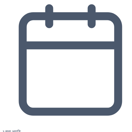
३ हप्ता अगाडि