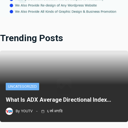
Trending Posts
UNCATEGORIZED
What Is ADX Average Directional Index…
By
YOUTV
६ वर्ष अगाडि