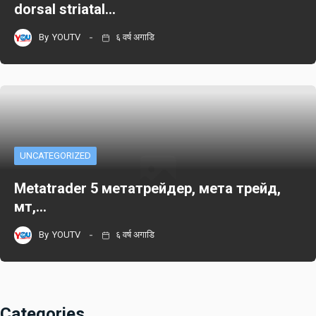
dorsal striatal…
By
YOUTV
६ वर्ष अगाडि
UNCATEGORIZED
Metatrader 5 метатрейдер, мета трейд,
мт,…
By
YOUTV
६ वर्ष अगाडि
Categories