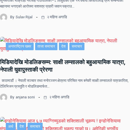
सुनसरीको भोक्राहा नरसिंह गाउँपालिका–८ शिशुवाकी एक १५ वर्षीया किशोरीलाई प्रेम सम्बन्धको
बहानामा भगाएको आरोपमा सशस्त्र प्रहरी जवान पक्राउ…
By
Sulav Rijal
२ महिना अगाडि
अन्तराष्ट्रिय खबर
ताजा समाचार
देश
समाचार
मिडियादेखि मोडलिङसम्म: साक्षी लम्सालको बहुआयामिक यात्रा,
नेपाली युवापुस्ताकी प्रेरणा
काठमाडौं । नेपाली सञ्चार तथा मनोरञ्जन क्षेत्रमा परिचित नाम बनेकी साक्षी लम्सालले पत्रकारिता,
टेलिभिजन प्रस्तुति र मोडलिङमार्फत…
By
anjana soni
२ महिना अगाडि
अर्थ
देश
समाचार