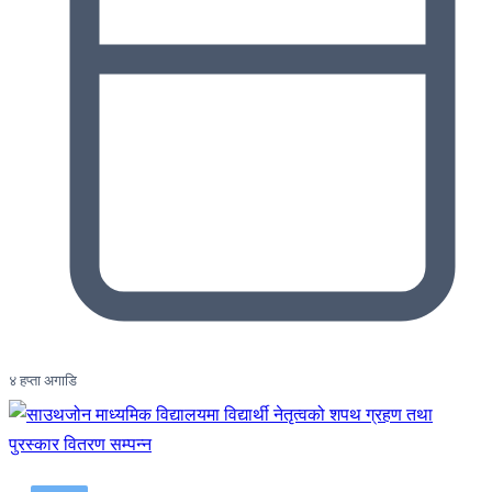
४ हप्ता अगाडि