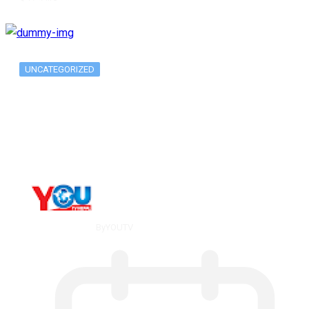
UNCATEGORIZED
Metatrader 5 метатрейдер, мета трейд,
мт,…
By
YOUTV