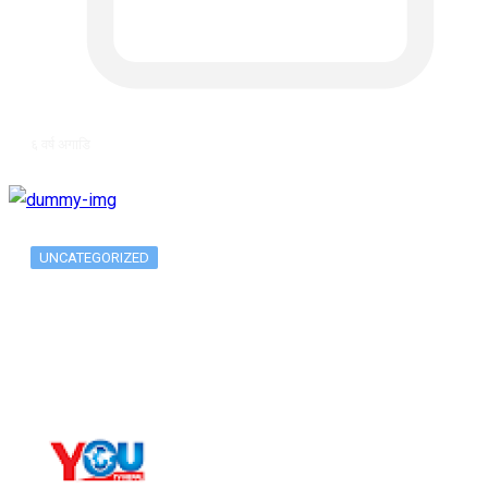
६ वर्ष अगाडि
UNCATEGORIZED
Long-term alcohol consumption alters
dorsal striatal…