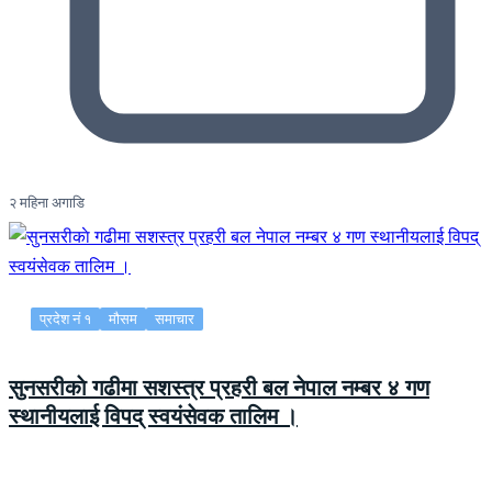
२ महिना अगाडि
प्रदेश नं १
मौसम
समाचार
सुनसरीकाे गढीमा सशस्त्र प्रहरी बल नेपाल नम्बर ४ गण
स्थानीयलाई विपद् स्वयंसेवक तालिम ।