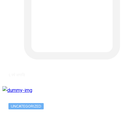
६ वर्ष अगाडि
UNCATEGORIZED
The 10 Best Substance Abuse
Counseling…