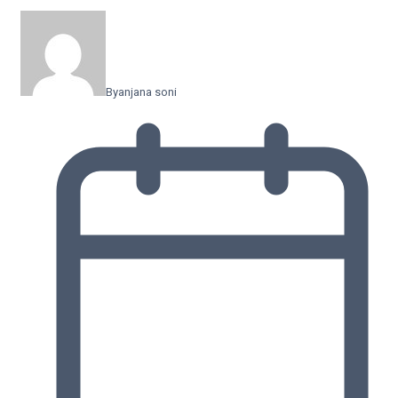
By
anjana soni