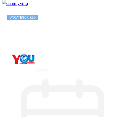
UNCATEGORIZED
What Is ADX Average Directional Index…
By
YOUTV