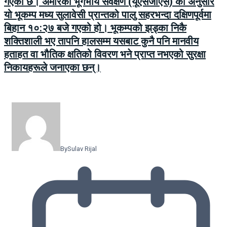
गएको छ। अमेरिकी भूगर्भीय सर्वेक्षण (यूएसजीएस) का अनुसार
यो भूकम्प मध्य सुलावेसी प्रान्तको पालु सहरभन्दा दक्षिणपूर्वमा
बिहान १०:२७ बजे गएको हो। भूकम्पको झड्का निकै
शक्तिशाली भए तापनि हालसम्म यसबाट कुनै पनि मानवीय
हताहत वा भौतिक क्षतिको विवरण भने प्राप्त नभएको सुरक्षा
निकायहरूले जनाएका छन्।
By
Sulav Rijal