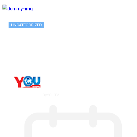
UNCATEGORIZED
Metatrader 5 метатрейдер, мета трейд,
мт,…
By
YOUTV