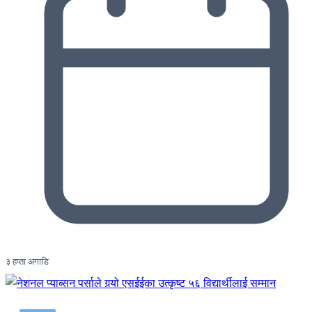
३ हप्ता अगाडि