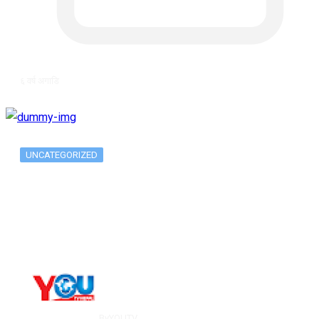
६ वर्ष अगाडि
UNCATEGORIZED
Long-term alcohol consumption alters
dorsal striatal…
By
YOUTV