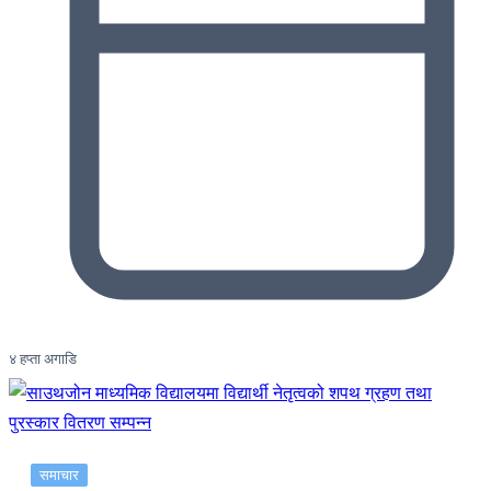
४ हप्ता अगाडि
समाचार