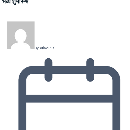
भव्य शुभारम्भ
By
Sulav Rijal