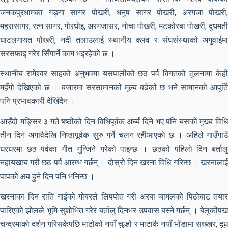
जनकपुरधामका गङ्गा सागर पोखरी, धनुष सागर पोखरी, अरगजा पोखरी,
महरासागर, रत्न सागर, गोरधोइ, अरगजासर, नोचा पोखरी, मटकोरबा पोखरी, दुधमती
घाटलगायत पोखरी, नदी तलाउलाई स्थानीय क्लव र संघसंस्थाको अगुवाईमा
सरसफाइ गरेर सिँगार्ने काम भइरहेको छ ।
स्थानीय रामेश्वर साहको अनुभवमा यसपालीको छठ पर्व विगतको तुलनामा केही
महँगो देखिएको छ । बजारमा सरसामानको मूल्य बढेको छ भने सामानको आपूर्ति
पनि प्रभावकारी देखिँदैन ।
आउँदो मङ्सिर ३ गते षष्ठीको दिन विधिपूर्वक अर्घ्य दिने भए पनि यसको मुख्य विधि
तीन दिन अगावैदेखि निष्ठापूर्वक सुरु गर्ने चलन रहीआएको छ । अहिले गाउँगाउँ
घरघरमा छठ पर्वका गीत गुन्जिने गरेको पाइन्छ । छठको पहिलो दिन बर्तालु
नहायखाय गरी छठ पर्व आरम्भ गर्छन् । दोस्रो दिन खरना विधि गरिन्छ । खरनालाई
पापको क्षय हुने दिन पनि भनिन्छ ।
खरनाका दिन राति गाईको गोबरले लिपपोत गरी अरबा चामलको पिठोबाट तयार
पारिएको झोलले भूमि सुशोभित गरेर बर्तालु दिनभर उपवास बस्ने गर्छन् । बेलुकीपख
चन्द्रमाको दर्शन गरिसकेपछि माटोको नयाँ चुल्हो र माटाकै नयाँ भाँडामा सख्खर, दूध