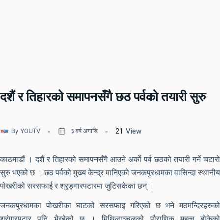
दशैं र तिहारको समापनसँगै छठ पर्वको तयारी सुरु
21
View
By
YOUTV
३ वर्ष अगाडि
काठमाडौं । दशैं र तिहारको समापनसँगै आउने अर्को पर्व छठको तयारी गर्ने चटारो
सुरु भएको छ । छठ पर्वको मुख्य केन्द्र मानिएको जनकपुरधामका वासिन्दा स्थानीय
पोखरीको सरसफाई र श्रृङ्गारपटारमा जुटिसकेका छन् ।
जनकपुरधामका पोखरीका घाटको सरसफाइ गरिएको छ भने मठमन्दिरहरुको
श्रृंगारपटार पनि भैरहेको छ । मिथिलाञ्चलको पौराणिक महत्व बोकेको