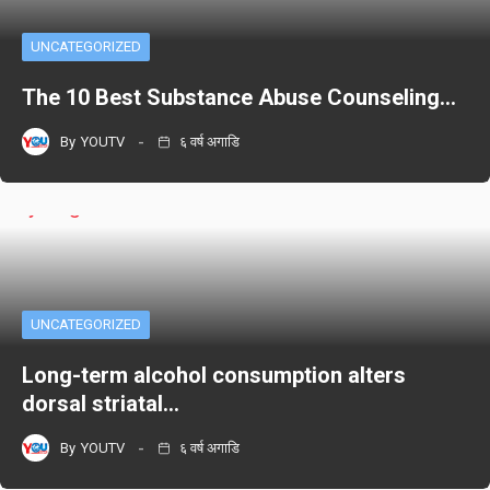
UNCATEGORIZED
The 10 Best Substance Abuse Counseling…
By
YOUTV
६ वर्ष अगाडि
UNCATEGORIZED
Long-term alcohol consumption alters
dorsal striatal…
By
YOUTV
६ वर्ष अगाडि