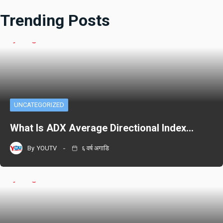
Trending Posts
UNCATEGORIZED
What Is ADX Average Directional Index…
By
YOUTV
६ वर्ष अगाडि