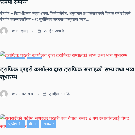
रूपमा सम्पन्न
वीरगंज — विद्यार्थीहरूमा नेतृत्व क्षमता, जिम्मेवारीबोध, अनुशासन तथा सेवाभावको विकास गर्ने उद्देश्यले
वीरगंज महानगरपालिका–१२ मुर्लीस्थित सगरमाथा स्कुलमा ‘ब्याच…
By
Birgunj
२ महिना अगाडि
प्रदेश नं २
समाचार
ट्राफिक प्रहरी कार्यालय द्वारा ट्राफिक सप्ताहको सभ्य तथा भव्य
शुभारम्भ
By
Sulav Rijal
२ महिना अगाडि
प्रदेश नं १
मौसम
समाचार