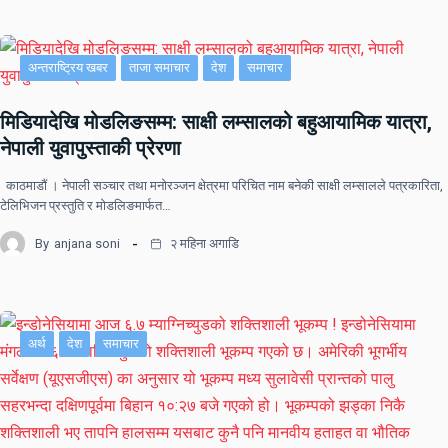
अन्तराष्ट्रिय खबर
ताजा समाचार
देश
समाचार
मिडियादेखि मोडलिङसम्म: साक्षी लम्सालको बहुआयामिक यात्रा,
नेपाली युवापुस्ताकी प्रेरणा
काठमाडौं । नेपाली सञ्चार तथा मनोरञ्जन क्षेत्रमा परिचित नाम बनेकी साक्षी लम्सालले पत्रकारिता,
टेलिभिजन प्रस्तुति र मोडलिङमार्फत…
By
anjana soni
२ महिना अगाडि
अर्थ
देश
समाचार