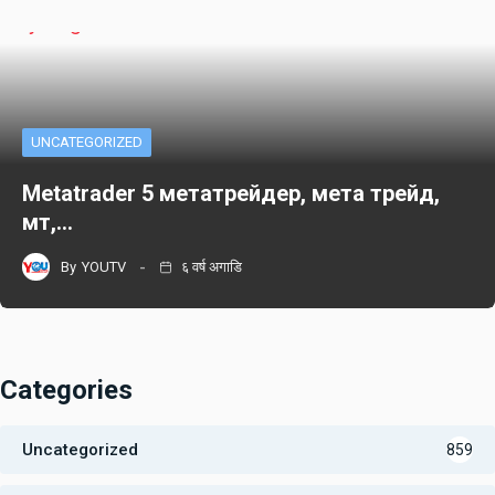
UNCATEGORIZED
Metatrader 5 метатрейдер, мета трейд,
мт,…
By
YOUTV
६ वर्ष अगाडि
Categories
Uncategorized
859